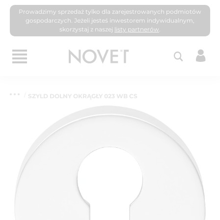
Prowadzimy sprzedaż tylko dla zarejestrowanych podmiotów
gospodarczych. Jeżeli jesteś inwestorem indywidualnym,
skorzystaj z naszej
listy partnerów
.
SZYLD DOLNY OKRĄGŁY 023 WB CS