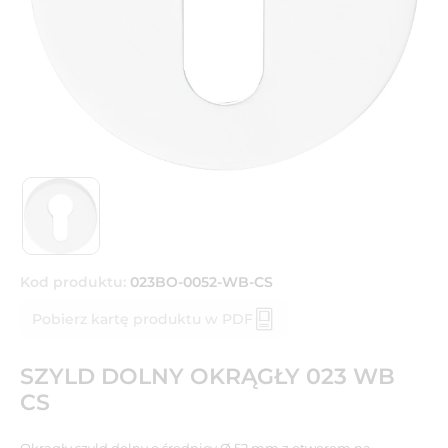
Kod produktu:
023BO-0052-WB-CS
Pobierz kartę produktu w PDF
SZYLD DOLNY OKRĄGŁY 023 WB
CS
Okrągły szyld dolny o średnicy Ø 52 mm z otworem na