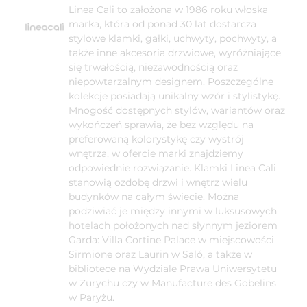
Linea Cali to założona w 1986 roku włoska
marka, która od ponad 30 lat dostarcza
stylowe klamki, gałki, uchwyty, pochwyty, a
także inne akcesoria drzwiowe, wyróżniające
się trwałością, niezawodnością oraz
niepowtarzalnym designem. Poszczególne
kolekcje posiadają unikalny wzór i stylistykę.
Mnogość dostępnych stylów, wariantów oraz
wykończeń sprawia, że bez względu na
preferowaną kolorystykę czy wystrój
wnętrza, w ofercie marki znajdziemy
odpowiednie rozwiązanie. Klamki Linea Cali
stanowią ozdobę drzwi i wnętrz wielu
budynków na całym świecie. Można
podziwiać je między innymi w luksusowych
hotelach położonych nad słynnym jeziorem
Garda: Villa Cortine Palace w miejscowości
Sirmione oraz Laurin w Saló, a także w
bibliotece na Wydziale Prawa Uniwersytetu
w Zurychu czy w Manufacture des Gobelins
w Paryżu.