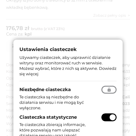
wkładkę bębenkową.
Zobacz pełny opis
176,78 zł
brutto (z VAT 23%)
Cena za:
kpl
Zapytaj o produkt
Lista partnerów
Ustawienia ciasteczek
Używamy ciasteczek, aby usprawnić działanie
witryny oraz monitorować ruch w serwisie.
Dostępność:
Dostępny
Możesz wybrać, które z nich są aktywne.
Dowiedz
Kod EAN:
8032731569633
się więcej
Opakowanie jednostkowe:
1 kpl
Opakowanie zbiorcze:
1 kpl
Niezbędne ciasteczka
Te ciasteczka są niezbędne do
Producent:
Linea Cali
działania serwisu i nie mogą być
Seria:
LC 023
wyłączone.
Materiał:
Mosiądz
Ciasteczka statystyczne
Wykończenie:
CS - chromowane matowe
Wymiar szyldu:
Ø 52 mm
Te ciasteczka zbierają informacje,
które pozwalają nam ulepszać
Kształt szyldu:
Okrągły
działanie serwisu oraz jakość