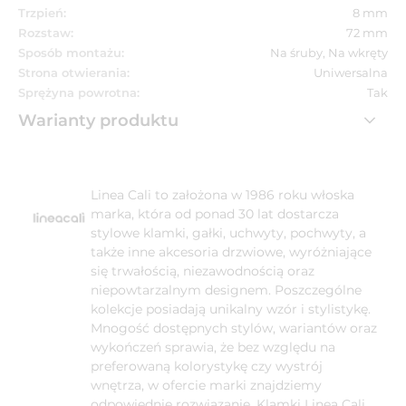
Trzpień:
8 mm
Rozstaw:
72 mm
Sposób montażu:
Na śruby, Na wkręty
Strona otwierania:
Uniwersalna
Sprężyna powrotna:
Tak
Warianty produktu
Linea Cali to założona w 1986 roku włoska
marka, która od ponad 30 lat dostarcza
stylowe klamki, gałki, uchwyty, pochwyty, a
także inne akcesoria drzwiowe, wyróżniające
się trwałością, niezawodnością oraz
niepowtarzalnym designem. Poszczególne
kolekcje posiadają unikalny wzór i stylistykę.
Mnogość dostępnych stylów, wariantów oraz
wykończeń sprawia, że bez względu na
preferowaną kolorystykę czy wystrój
wnętrza, w ofercie marki znajdziemy
odpowiednie rozwiązanie. Klamki Linea Cali