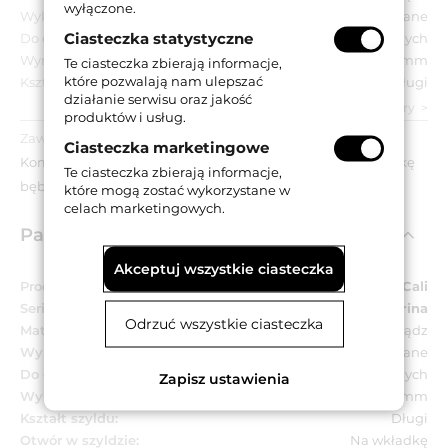
wyłączone.
Wykończenie:
OL - mosiądzowane lakierowane
Ciasteczka statystyczne
Do drzwi:
Wewnętrznych
Wymiar szyldu:
45x256 mm
Te ciasteczka zbierają informacje,
które pozwalają nam ulepszać
Kształt szyldu:
Długi
działanie serwisu oraz jakość
zobacz wszystkie parametry
produktów i usług.
Zawartość opakowania:
Ciasteczka marketingowe
Komplet klamek na długich szyldach z otworem na wkładkę
Te ciasteczka zbierają informacje,
bębenkową, akcesoria montażowe.
które mogą zostać wykorzystane w
celach marketingowych.
Parametry techniczne
Akceptuj wszystkie ciasteczka
Producent:
Linea Cali
Seria:
Marina
Odrzuć wszystkie ciasteczka
Materiał:
Mosiądz
Wykończenie:
OL - mosiądzowane lakierowane
Do drzwi:
Wewnętrznych
Zapisz ustawienia
Wymiar szyldu:
45x256 mm
Kształt szyldu:
Długi
Otwór w szyldzie:
Na wkładkę