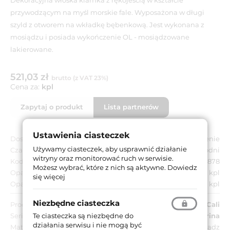
przywodzącym na myśl morskie fale. Wyposażona w długi
szyld z otworem na wkładkę bębenkową. Jest wykonana z
mosiądzu i posiada wykończenie OL - mosiądzowane
lakierowane.
521,03 zł
brutto (z VAT 23%)
Cena za:
kpl
Zapytaj o produkt
Lista partnerów
Ustawienia ciasteczek
Dostępność:
Na zamówienie
Używamy ciasteczek, aby usprawnić działanie
Czas dostawy:
Do 8 tygodni
witryny oraz monitorować ruch w serwisie.
Kod EAN:
8032731368878
Możesz wybrać, które z nich są aktywne.
Dowiedz
Opakowanie jednostkowe:
1 kpl
się więcej
Opakowanie zbiorcze:
1 kpl
Niezbędne ciasteczka
Producent:
Linea Cali
Te ciasteczka są niezbędne do
Seria:
Marina
działania serwisu i nie mogą być
Materiał:
Mosiądz