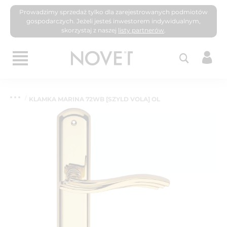
Prowadzimy sprzedaż tylko dla zarejestrowanych podmiotów
gospodarczych. Jeżeli jesteś inwestorem indywidualnym,
skorzystaj z naszej
listy partnerów
.
KLAMKA MARINA 72WB [SZYLD VOLA] OL