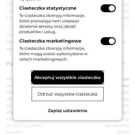
Do drzwi:
Wewnętrznych
Ciasteczka statystyczne
Wymiar szyldu:
45x256 mm
Te ciasteczka zbierają informacje,
Kształt szyldu:
Długi
które pozwalają nam ulepszać
zobacz wszystkie parametry
działanie serwisu oraz jakość
produktów i usług.
Zawartość opakowania:
Ciasteczka marketingowe
Komplet klamek na długich szyldach z otworem na wkładkę
Te ciasteczka zbierają informacje,
bębenkową, akcesoria montażowe.
które mogą zostać wykorzystane w
celach marketingowych.
Parametry techniczne
Akceptuj wszystkie ciasteczka
Producent:
Linea Cali
Seria:
Marina
Materiał:
Mosiądz
Odrzuć wszystkie ciasteczka
Wykończenie:
CR - chromowane
Do drzwi:
Wewnętrznych
Zapisz ustawienia
Wymiar szyldu:
45x256 mm
Kształt szyldu:
Długi
Otwór w szyldzie:
Na wkładkę
Trzpień:
8 mm