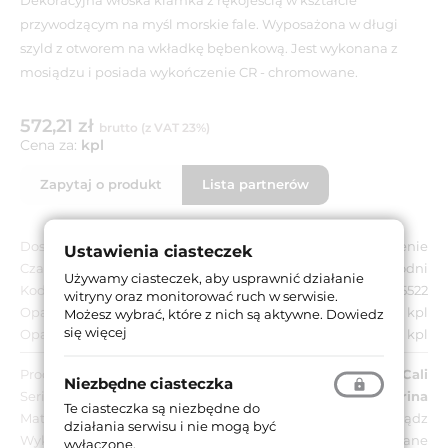
przywodzącym na myśl morskie fale. Wyposażona w długi
szyld z otworem na wkładkę bębenkową. Jest wykonana z
mosiądzu i posiada wykończenie CR - chromowane.
572,21 zł
brutto (z VAT 23%)
Cena za:
kpl
Zapytaj o produkt
Lista partnerów
Dostępność:
Na zamówienie
Ustawienia ciasteczek
Czas dostawy:
Do 8 tygodni
Używamy ciasteczek, aby usprawnić działanie
Kod EAN:
8032731605522
witryny oraz monitorować ruch w serwisie.
Opakowanie jednostkowe:
1 kpl
Możesz wybrać, które z nich są aktywne.
Dowiedz
się więcej
Opakowanie zbiorcze:
1 kpl
Producent:
Linea Cali
Niezbędne ciasteczka
Seria:
Marina
Te ciasteczka są niezbędne do
Materiał:
Mosiądz
działania serwisu i nie mogą być
Wykończenie:
CR - chromowane
wyłączone.