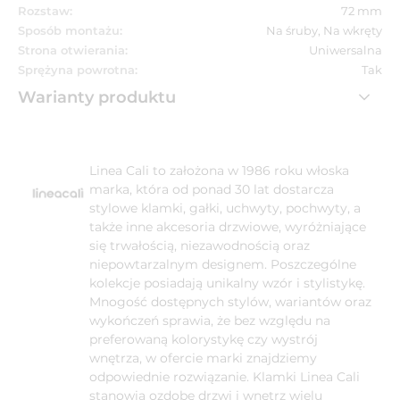
Rozstaw:
72 mm
Sposób montażu:
Na śruby, Na wkręty
Strona otwierania:
Uniwersalna
Sprężyna powrotna:
Tak
Warianty produktu
Linea Cali to założona w 1986 roku włoska
marka, która od ponad 30 lat dostarcza
stylowe klamki, gałki, uchwyty, pochwyty, a
także inne akcesoria drzwiowe, wyróżniające
się trwałością, niezawodnością oraz
niepowtarzalnym designem. Poszczególne
kolekcje posiadają unikalny wzór i stylistykę.
Mnogość dostępnych stylów, wariantów oraz
wykończeń sprawia, że bez względu na
preferowaną kolorystykę czy wystrój
wnętrza, w ofercie marki znajdziemy
odpowiednie rozwiązanie. Klamki Linea Cali
stanowią ozdobę drzwi i wnętrz wielu