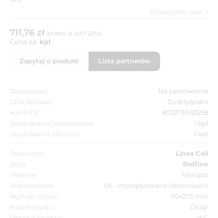
Zobacz pełny opis
711,76 zł
brutto (z VAT 23%)
Cena za:
kpl
Zapytaj o produkt
Lista partnerów
Dostępność:
Na zamówienie
Czas dostawy:
Do 8 tygodni
Kod EAN:
8032731592259
Opakowanie jednostkowe:
1 kpl
Opakowanie zbiorcze:
1 kpl
Producent:
Linea Cali
Seria:
Delfino
Materiał:
Mosiądz
Wykończenie:
OL - mosiądzowane lakierowane
Wymiar szyldu:
50x275 mm
Kształt szyldu:
Długi
Otwór w szyldzie:
WC