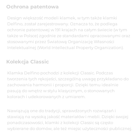
Ochrona patentowa
Design większość modeli klamek, w tym także klamki
Delfino, został zarejestrowany. Oznacza to, że podlega
ochronie patentowej w 191 krajach na całym świecie (w tym
także w Polsce) zgodnie ze standardami opracowanymi oraz
stosowanymi przez Światową Organizację Własności
Intelektualnej (World Intellectual Property Organization).
Kolekcja Classic
Klamka Delfino pochodzi z kolekcji Classic. Podczas
tworzenia tych rękojeści, szczególną uwagę przykładano do
zachowania harmonii i proporcji. Dzięki temu idealnie
pasują do wnętrz w stylu klasycznym, o stonowanych
kolorach i udekorowanych z umiarem.
Nawiązują one do tradycji, sprawdzonych rozwiązań i
stawiają na wysoką jakość materiałów i mebli. Dzięki swojej
ponadczasowości, klamki z kolekcji Classic są często
wybierane do domów, ale też miejsc użyteczności publicznej.