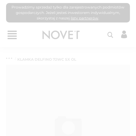
Prowadzimy sprzedaż tylko dla zarejestrowanych podmiotów
gospodarczych. Jeżeli jesteś inwestorem indywidualnym,
skorzystaj z naszej
listy partnerów
.
KLAMKA DELFINO 72WC SX OL