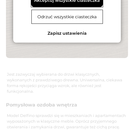
Akceptuj wszystkie ciasteczka
Odrzuć wszystkie ciasteczka
Zapisz ustawienia
Jest zazwyczaj wybierana do drzwi klasycznych,
wykonanych z prawdziwego drewna. Uniwersalna, ciekawa
forma rękojeści przyciąga wzrok, ale również jest
funkcjonalna.
Pomysłowa ozdoba wnętrza
Model Delfino sprawdzi się w mieszkaniach i apartamentach
wyposażonych w klasyczne meble. Oprócz przyjemnego
otwierania i zamykania drzwi, gwarantuje też cichą pracę.