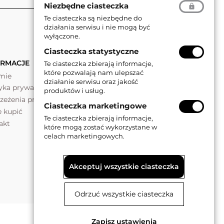
Niezbędne ciasteczka
Te ciasteczka są niezbędne do
działania serwisu i nie mogą być
wyłączone.
Ciasteczka statystyczne
ORMACJE
Te ciasteczka zbierają informacje,
które pozwalają nam ulepszać
rmie
działanie serwisu oraz jakość
tyka prywatności
produktów i usług.
rzeżenia prawne
Ciasteczka marketingowe
e kupić
Te ciasteczka zbierają informacje,
akt
które mogą zostać wykorzystane w
celach marketingowych.
Akceptuj wszystkie ciasteczka
Odrzuć wszystkie ciasteczka
Zapisz ustawienia