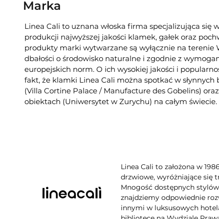
Marka
Linea Cali to uznana włoska firma specjalizująca się 
produkcji najwyższej jakości klamek, gałek oraz poc
produkty marki wytwarzane są wyłącznie na tereni
dbałości o środowisko naturalne i zgodnie z wymogam
europejskich norm. O ich wysokiej jakości i popularno
fakt, że klamki Linea Cali można spotkać w słynnych
(Villa Cortine Palace / Manufacture des Gobelins) or
obiektach (Uniwersytet w Zurychu) na całym świecie.
Linea Cali to założona w 198
drzwiowe, wyróżniające się t
Mnogość dostępnych stylów, 
znajdziemy odpowiednie rozw
innymi w luksusowych hotela
bibliotece na Wydziale Praw