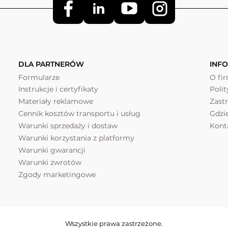
DLA PARTNERÓW
INF
Formularze
O fi
Instrukcje i certyfikaty
Poli
Materiały reklamowe
Zast
Cennik kosztów transportu i usług
Gdzi
Warunki sprzedaży i dostaw
Kont
Warunki korzystania z platformy
Warunki gwarancji
Warunki zwrotów
Zgody marketingowe
Wszystkie prawa zastrzeżone.