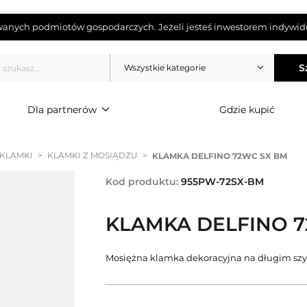
wanych podmiotów gospodarczych. Jeżeli jesteś inwestorem indywidu
S
Wszystkie kategorie
Dla partnerów
Gdzie kupić
 KLAMKI
>
KLAMKI Z MOSIĄDZU
>
KLAMKA DELFINO 72WC SX BM
Kod produktu:
955PW-72SX-BM
KLAMKA DELFINO 7
Mosiężna klamka dekoracyjna na długim szy