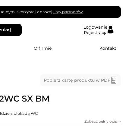
alnym, skorzystaj z naszej
listy partnerów
.
Logowanie
zukaj
Rejestracja
O firmie
Kontakt
Pobierz kartę produktu w PDF
2WC SX BM
ldzie z blokadą WC.
Zobacz pełny opis