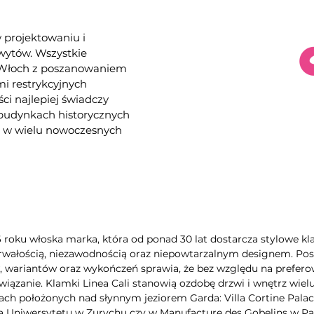
w projektowaniu i
hwytów. Wszystkie
e Włoch z poszanowaniem
i restrykcyjnych
ści najlepiej świadczy
 budynkach historycznych
az w wielu nowoczesnych
6 roku włoska marka, która od ponad 30 lat dostarcza stylowe kla
rwałością, niezawodnością oraz niepowtarzalnym designem. Poszc
wariantów oraz wykończeń sprawia, że bez względu na preferow
iązanie. Klamki Linea Cali stanowią ozdobę drzwi i wnętrz wie
ch położonych nad słynnym jeziorem Garda: Villa Cortine Palac
a Uniwersytetu w Zurychu czy w Manufacture des Gobelins w Pa