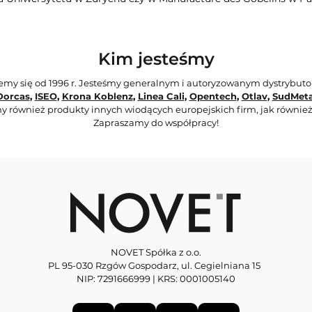
Kim jesteśmy
jemy się od 1996 r. Jesteśmy generalnym i autoryzowanym dystrybut
Dorcas
,
ISEO
,
Krona Koblenz
,
Linea Cali
,
Opentech
,
Otlav
,
SudMeta
y również produkty innych wiodących europejskich firm, jak również
Zapraszamy do współpracy!
NOVET Spółka z o.o.
PL 95-030 Rzgów Gospodarz, ul. Cegielniana 15
NIP: 7291666999 | KRS: 0001005140