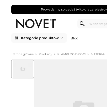
Prowadzimy sprzedaż tylko dla zarejestro
Kategorie produktów
Blog
Strona główna
>
Produkty
>
KLAMKI DO DRZWI
>
MATERIAŁ