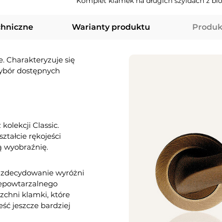
Komplet klamek na długich szyldach z b
chniczne
Warianty produktu
Produk
. Charakteryzuje się
wybór dostępnych
kolekcji Classic.
tałcie rękojeści
ą wyobraźnię.
i zdecydowanie wyróżni
niepowtarzalnego
zchni klamki, które
ść jeszcze bardziej