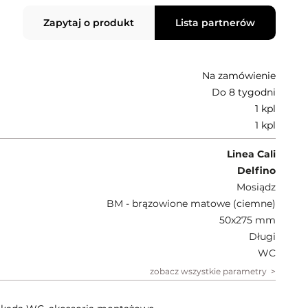
Zapytaj o produkt
Lista partnerów
Na zamówienie
Do 8 tygodni
1 kpl
1 kpl
Linea Cali
Delfino
Mosiądz
BM - brązowione matowe (ciemne)
50x275 mm
Długi
WC
zobacz wszystkie parametry