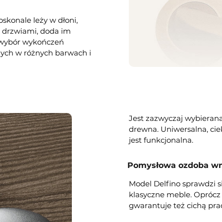
skonale leży w dłoni,
i drzwiami, doda im
i wybór wykończeń
nych w różnych barwach i
Jest zazwyczaj wybieran
drewna. Uniwersalna, cie
jest funkcjonalna.
Pomysłowa ozdoba wn
Model Delfino sprawdzi 
klasyczne meble. Oprócz
gwarantuje też cichą pra