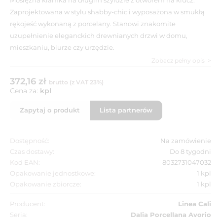
Zaprojektowana w stylu shabby-chic i wyposażona w smukłą
rękojeść wykonaną z porcelany. Stanowi znakomite
uzupełnienie eleganckich drewnianych drzwi w domu,
mieszkaniu, biurze czy urzędzie.
Zobacz pełny opis
372,16 zł
brutto (z VAT 23%)
Cena za:
kpl
Zapytaj o produkt
Lista partnerów
Dostępność:
Na zamówienie
Czas dostawy:
Do 8 tygodni
Kod EAN:
8032731047032
Opakowanie jednostkowe:
1 kpl
Opakowanie zbiorcze:
1 kpl
Producent:
Linea Cali
Seria:
Dalia Porcellana Avorio