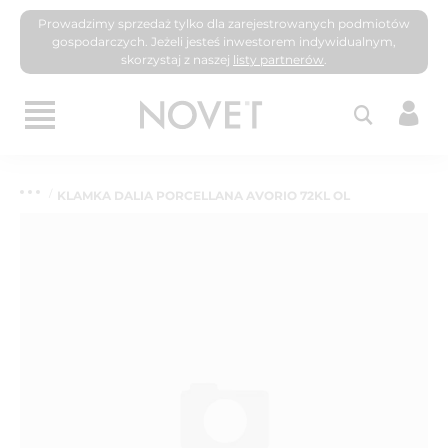
Prowadzimy sprzedaż tylko dla zarejestrowanych podmiotów
gospodarczych. Jeżeli jesteś inwestorem indywidualnym,
skorzystaj z naszej
listy partnerów
.
KLAMKA DALIA PORCELLANA AVORIO 72KL OL