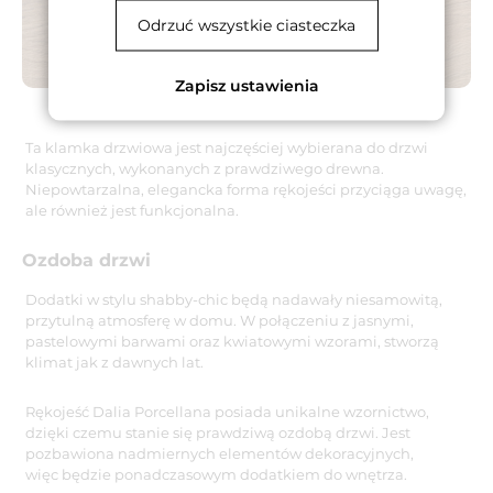
Odrzuć wszystkie ciasteczka
Zapisz ustawienia
Ta klamka drzwiowa jest najczęściej wybierana do drzwi
klasycznych, wykonanych z prawdziwego drewna.
Niepowtarzalna, elegancka forma rękojeści przyciąga uwagę,
ale również jest funkcjonalna.
Ozdoba drzwi
Dodatki w stylu shabby-chic będą nadawały niesamowitą,
przytulną atmosferę w domu. W połączeniu z jasnymi,
pastelowymi barwami oraz kwiatowymi wzorami, stworzą
klimat jak z dawnych lat.
Rękojeść Dalia Porcellana posiada unikalne wzornictwo,
dzięki czemu stanie się prawdziwą ozdobą drzwi. Jest
pozbawiona nadmiernych elementów dekoracyjnych,
więc będzie ponadczasowym dodatkiem do wnętrza.