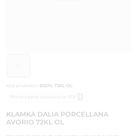
Kod produktu:
602PL-72KL-OL
Pobierz kartę produktu w PDF
KLAMKA DALIA PORCELLANA
AVORIO 72KL OL
Mosiężna klamka na długim szyldzie z otworem na klucz.