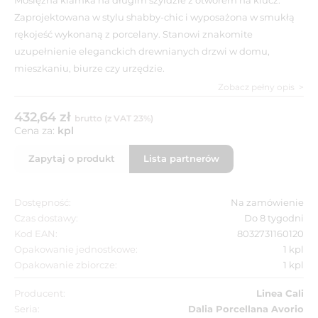
Zaprojektowana w stylu shabby-chic i wyposażona w smukłą
rękojeść wykonaną z porcelany. Stanowi znakomite
uzupełnienie eleganckich drewnianych drzwi w domu,
mieszkaniu, biurze czy urzędzie.
Zobacz pełny opis
432,64 zł
brutto (z VAT 23%)
Cena za:
kpl
Zapytaj o produkt
Lista partnerów
Dostępność:
Na zamówienie
Czas dostawy:
Do 8 tygodni
Kod EAN:
8032731160120
Opakowanie jednostkowe:
1 kpl
Opakowanie zbiorcze:
1 kpl
Producent:
Linea Cali
Seria:
Dalia Porcellana Avorio