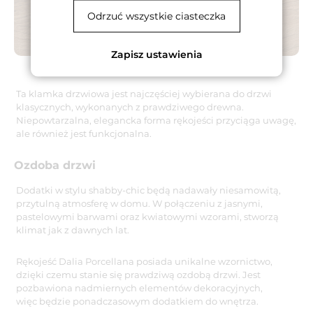
Odrzuć wszystkie ciasteczka
Zapisz ustawienia
Ta klamka drzwiowa jest najczęściej wybierana do drzwi
klasycznych, wykonanych z prawdziwego drewna.
Niepowtarzalna, elegancka forma rękojeści przyciąga uwagę,
ale również jest funkcjonalna.
Ozdoba drzwi
Dodatki w stylu shabby-chic będą nadawały niesamowitą,
przytulną atmosferę w domu. W połączeniu z jasnymi,
pastelowymi barwami oraz kwiatowymi wzorami, stworzą
klimat jak z dawnych lat.
Rękojeść Dalia Porcellana posiada unikalne wzornictwo,
dzięki czemu stanie się prawdziwą ozdobą drzwi. Jest
pozbawiona nadmiernych elementów dekoracyjnych,
więc będzie ponadczasowym dodatkiem do wnętrza.