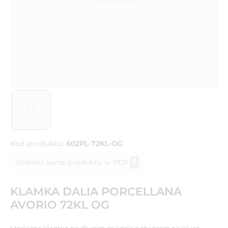
Kod produktu:
602PL-72KL-OG
Pobierz kartę produktu w PDF
KLAMKA DALIA PORCELLANA
AVORIO 72KL OG
Mosiężna klamka na długim szyldzie z otworem na klucz.