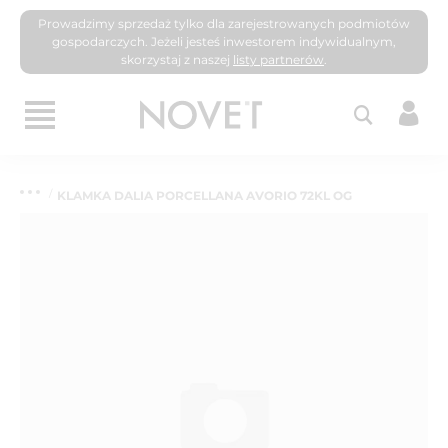
Prowadzimy sprzedaż tylko dla zarejestrowanych podmiotów
gospodarczych. Jeżeli jesteś inwestorem indywidualnym,
skorzystaj z naszej
listy partnerów
.
KLAMKA DALIA PORCELLANA AVORIO 72KL OG