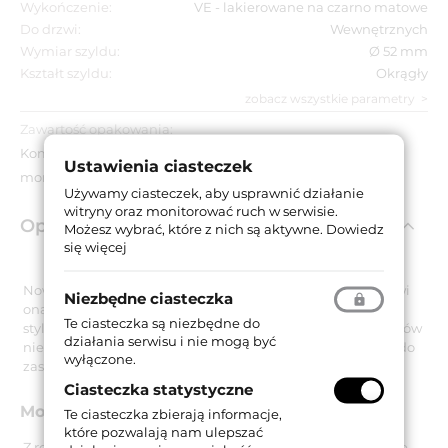
Wykończenie:
VE - lakierowane na czarno matowe
Do drzwi:
Wewnętrznych
Wymiar szyldu:
Ø 52 mm
Kształt szyldu:
Okrągły
zobacz wszystkie parametry
Zawartość opakowania:
Komplet klamek na okrągłych szyldach, akcesoria
Ustawienia ciasteczek
montażowe.
Używamy ciasteczek, aby usprawnić działanie
witryny oraz monitorować ruch w serwisie.
Opis produktu
Możesz wybrać, które z nich są aktywne.
Dowiedz
się więcej
Nowoczesna i prosta klamka na okrągłym szyldzie. Stanowi
Niezbędne ciasteczka
ona doskonały wybór zarówno dla osób potrzebujących
Te ciasteczka są niezbędne do
stylowej klamki do domu lub mieszkania, jak i dla zarządców
działania serwisu i nie mogą być
nieruchomości poszukujących rozwiązań dedykowanych do
wyłączone.
zastosowania w obiektach użyteczności publicznej.
Ciasteczka statystyczne
Modny minimalizm
Te ciasteczka zbierają informacje,
które pozwalają nam ulepszać
Z roku na rok minimalistyczny styl aranżacji wnętrz zyskuje