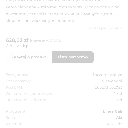
Zaprojektowana w minimalistycznym stylu i odpowiednia do
nowoczesnych drzwi oraz wnętrz zaaranżowanych zgodnie z
aktualnie obowiązującymi trendami.
Zobacz pełny opis
628,03 zł
brutto (z VAT 23%)
Cena za:
kpl
Zapytaj o produkt
Lista partnerów
Dostępność:
Na zamówienie
Czas dostawy:
Do 8 tygodni
Kod EAN:
8032731562023
Opakowanie jednostkowe:
1 kpl
Opakowanie zbiorcze:
1 kpl
Producent:
Linea Cali
Seria:
Ala
Materiał:
Mosiądz