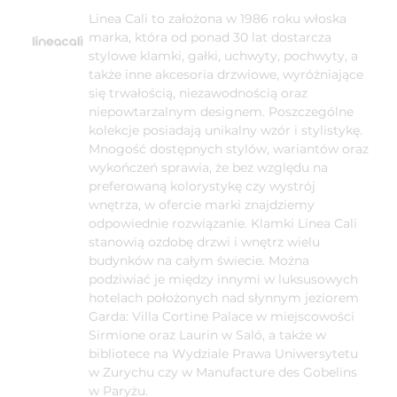
Linea Cali to założona w 1986 roku włoska
marka, która od ponad 30 lat dostarcza
stylowe klamki, gałki, uchwyty, pochwyty, a
także inne akcesoria drzwiowe, wyróżniające
się trwałością, niezawodnością oraz
niepowtarzalnym designem. Poszczególne
kolekcje posiadają unikalny wzór i stylistykę.
Mnogość dostępnych stylów, wariantów oraz
wykończeń sprawia, że bez względu na
preferowaną kolorystykę czy wystrój
wnętrza, w ofercie marki znajdziemy
odpowiednie rozwiązanie. Klamki Linea Cali
stanowią ozdobę drzwi i wnętrz wielu
budynków na całym świecie. Można
podziwiać je między innymi w luksusowych
hotelach położonych nad słynnym jeziorem
Garda: Villa Cortine Palace w miejscowości
Sirmione oraz Laurin w Saló, a także w
bibliotece na Wydziale Prawa Uniwersytetu
w Zurychu czy w Manufacture des Gobelins
w Paryżu.