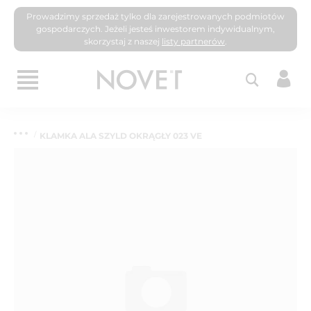
Prowadzimy sprzedaż tylko dla zarejestrowanych podmiotów
gospodarczych. Jeżeli jesteś inwestorem indywidualnym,
skorzystaj z naszej
listy partnerów
.
KLAMKA ALA SZYLD OKRĄGŁY 023 VE