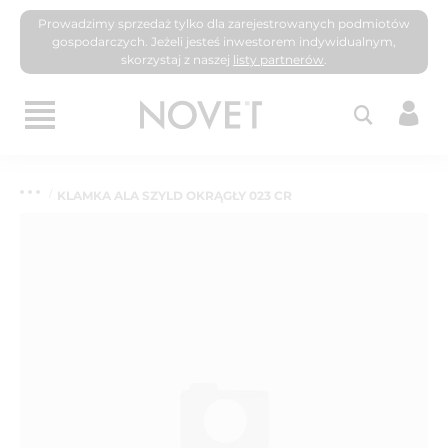
Prowadzimy sprzedaż tylko dla zarejestrowanych podmiotów
gospodarczych. Jeżeli jesteś inwestorem indywidualnym,
skorzystaj z naszej
listy partnerów
.
KLAMKA ALA SZYLD OKRĄGŁY 023 CR