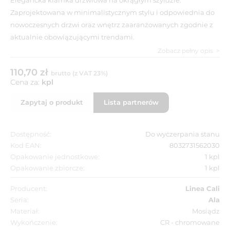
Zaprojektowana w minimalistycznym stylu i odpowiednia do
nowoczesnych drzwi oraz wnętrz zaaranżowanych zgodnie z
aktualnie obowiązującymi trendami.
Zobacz pełny opis
110,70 zł
brutto (z VAT 23%)
Cena za:
kpl
Zapytaj o produkt
Lista partnerów
Dostępność:
Do wyczerpania stanu
Kod EAN:
8032731562030
Opakowanie jednostkowe:
1 kpl
Opakowanie zbiorcze:
1 kpl
Producent:
Linea Cali
Seria:
Ala
Materiał:
Mosiądz
Wykończenie:
CR - chromowane