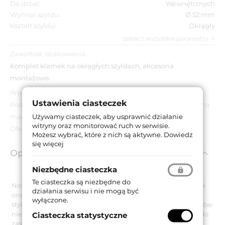
Do drzwi:
Wewnętrznych
Wymiar szyldu:
Ø 52 mm
Kształt szyldu:
Okrągły
zobacz wszystkie parametry
Zawartość opakowania:
Komplet klamek na okrągłych szyldach, akcesoria
montażowe.
Produkt wyprzedażowy.
Ustawienia ciasteczek
Podana cena dotyczy wyłącznie towarów znajdujących się na
Używamy ciasteczek, aby usprawnić działanie
magazynie.
witryny oraz monitorować ruch w serwisie.
Oferta obowiązuje do wyczerpania zapasów.
Możesz wybrać, które z nich są aktywne.
Dowiedz
się więcej
Opis produktu
Niezbędne ciasteczka
Te ciasteczka są niezbędne do
Nowoczesna i prosta klamka na okrągłym szyldzie. Stanowi
działania serwisu i nie mogą być
ona doskonały wybór zarówno dla osób potrzebujących
wyłączone.
stylowej klamki do domu lub mieszkania, jak i dla zarządców
nieruchomości poszukujących rozwiązań dedykowanych do
Ciasteczka statystyczne
zastosowania w obiektach użyteczności publicznej.