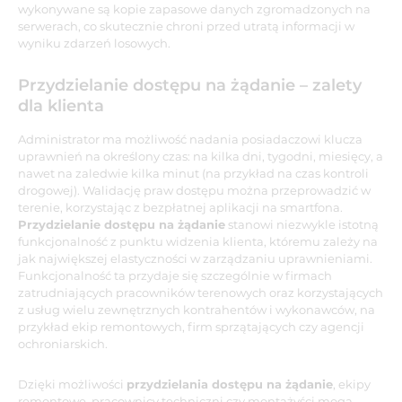
wykonywane są kopie zapasowe danych zgromadzonych na
serwerach, co skutecznie chroni przed utratą informacji w
wyniku zdarzeń losowych.
Przydzielanie dostępu na żądanie – zalety
dla klienta
Administrator ma możliwość nadania posiadaczowi klucza
uprawnień na określony czas: na kilka dni, tygodni, miesięcy, a
nawet na zaledwie kilka minut (na przykład na czas kontroli
drogowej). Walidację praw dostępu można przeprowadzić w
terenie, korzystając z bezpłatnej aplikacji na smartfona.
Przydzielanie dostępu na żądanie
stanowi niezwykle istotną
funkcjonalność z punktu widzenia klienta, któremu zależy na
jak największej elastyczności w zarządzaniu uprawnieniami.
Funkcjonalność ta przydaje się szczególnie w firmach
zatrudniających pracowników terenowych oraz korzystających
z usług wielu zewnętrznych kontrahentów i wykonawców, na
przykład ekip remontowych, firm sprzątających czy agencji
ochroniarskich.
Dzięki możliwości
przydzielania dostępu na żądanie
, ekipy
remontowe, pracownicy techniczni czy montażyści mogą