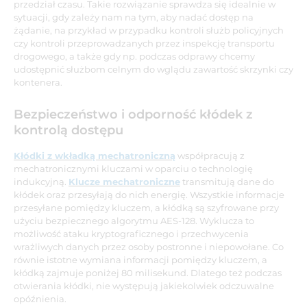
przedział czasu. Takie rozwiązanie sprawdza się idealnie w
sytuacji, gdy zależy nam na tym, aby nadać dostęp na
żądanie, na przykład w przypadku kontroli służb policyjnych
czy kontroli przeprowadzanych przez inspekcję transportu
drogowego, a także gdy np. podczas odprawy chcemy
udostępnić służbom celnym do wglądu zawartość skrzynki czy
kontenera.
Bezpieczeństwo i odporność kłódek z
kontrolą dostępu
Kłódki z wkładką mechatroniczną
współpracują z
mechatronicznymi kluczami w oparciu o technologię
indukcyjną.
Klucze mechatroniczne
transmitują dane do
kłódek oraz przesyłają do nich energię. Wszystkie informacje
przesyłane pomiędzy kluczem, a kłódką są szyfrowane przy
użyciu bezpiecznego algorytmu AES-128. Wyklucza to
możliwość ataku kryptograficznego i przechwycenia
wrażliwych danych przez osoby postronne i niepowołane. Co
równie istotne wymiana informacji pomiędzy kluczem, a
kłódką zajmuje poniżej 80 milisekund. Dlatego też podczas
otwierania kłódki, nie występują jakiekolwiek odczuwalne
opóźnienia.