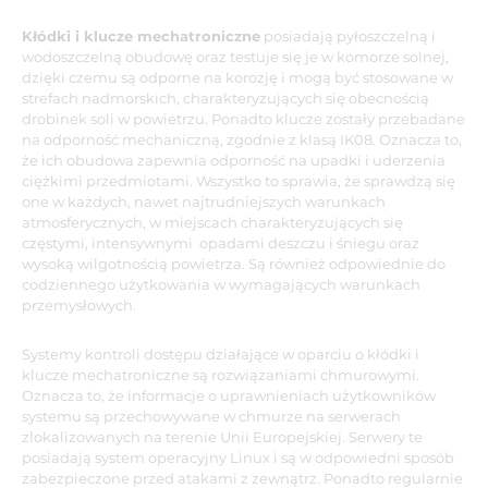
Kłódki i klucze mechatroniczne
posiadają pyłoszczelną i
wodoszczelną obudowę oraz testuje się je w komorze solnej,
dzięki czemu są odporne na korozję i mogą być stosowane w
strefach nadmorskich, charakteryzujących się obecnością
drobinek soli w powietrzu. Ponadto klucze zostały przebadane
na odporność mechaniczną, zgodnie z klasą IK08. Oznacza to,
że ich obudowa zapewnia odporność na upadki i uderzenia
ciężkimi przedmiotami. Wszystko to sprawia, że sprawdzą się
one w każdych, nawet najtrudniejszych warunkach
atmosferycznych, w miejscach charakteryzujących się
częstymi, intensywnymi opadami deszczu i śniegu oraz
wysoką wilgotnością powietrza. Są również odpowiednie do
codziennego użytkowania w wymagających warunkach
przemysłowych.
Systemy kontroli dostępu działające w oparciu o kłódki i
klucze mechatroniczne są rozwiązaniami chmurowymi.
Oznacza to, że informacje o uprawnieniach użytkowników
systemu są przechowywane w chmurze na serwerach
zlokalizowanych na terenie Unii Europejskiej. Serwery te
posiadają system operacyjny Linux i są w odpowiedni sposób
zabezpieczone przed atakami z zewnątrz. Ponadto regularnie