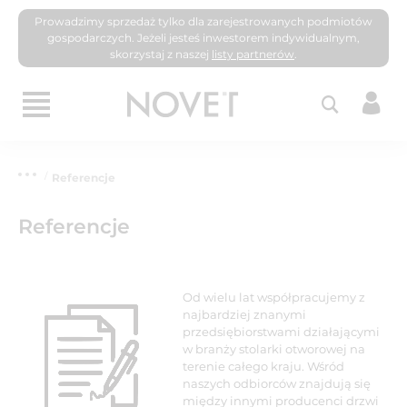
Prowadzimy sprzedaż tylko dla zarejestrowanych podmiotów
gospodarczych. Jeżeli jesteś inwestorem indywidualnym,
skorzystaj z naszej
listy partnerów
.
Referencje
Referencje
Od wielu lat współpracujemy z
najbardziej znanymi
przedsiębiorstwami działającymi
w branży stolarki otworowej na
terenie całego kraju. Wśród
naszych odbiorców znajdują się
między innymi producenci drzwi