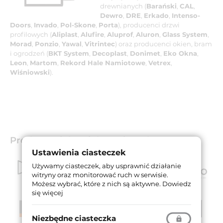
drewnianych (
Barański
,
CAL
,
Dewro
,
DRE
,
Erkado
,
Intenso-
Doors
,
Invado
,
Pol-Skone
,
Porta
), producenci drzwi
profilowych (
Aliplast
,
Alufire
,
Aluprof
,
Aluron
,
Glass System
,
Morad
,
Ponzio
,
Yawal
,
Vitrintec
) oraz producenci okien, bram
i ogrodzeń (
BKT System
,
Decoplast
,
Donimet
,
Eko Okna
,
Leon
,
Martom
,
Rekord Hale Namiotowe
,
Vetrex
,
Wiśniowski
).
Producenci drzwi drewnianych
Ustawienia ciasteczek
Używamy ciasteczek, aby usprawnić działanie
witryny oraz monitorować ruch w serwisie.
Możesz wybrać, które z nich są aktywne.
Dowiedz
się więcej
Niezbędne ciasteczka