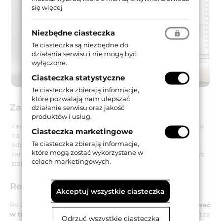
się więcej
Niezbędne ciasteczka
Te ciasteczka są niezbędne do
działania serwisu i nie mogą być
wyłączone.
Ciasteczka statystyczne
Te ciasteczka zbierają informacje,
które pozwalają nam ulepszać
Zastosowanie
działanie serwisu oraz jakość
produktów i usług.
Zawiasy Kubica K6700 mogą zostać zainstalowane zarówno
Ciasteczka marketingowe
na drzwiach lewych, jak i na drzwiach prawych. Są
Te ciasteczka zbierają informacje,
odpowiednie do bezprzylgowych drzwi drewnianych,
które mogą zostać wykorzystane w
zamontowanych na ościeżnicy drewnianej, aluminiowej lub
celach marketingowych.
stalowej.
Regulacja 3D
Akceptuj wszystkie ciasteczka
Po zamontowaniu zawiasów ich
położenie można regulować
w trzech płaszczyznach
(poziomej / pionowej / głębokości) za
Odrzuć wszystkie ciasteczka