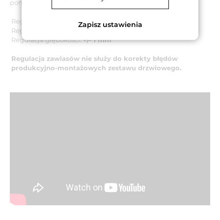
pomocą zwykłego klucza imbusowego.
Regulacja pozioma:
+3/- 2 mm
Zapisz ustawienia
Regulacja pionowa:
+/- 3 mm
Regulacja głębokości:
+/- 1 mm
Regulacja zawiasów nie służy do korekty błędów
produkcyjno-montażowych zestawu drzwiowego.