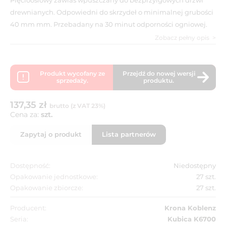
drewnianych. Odpowiedni do skrzydeł o minimalnej grubości
40 mm mm. Przebadany na 30 minut odporności ogniowej.
Zobacz pełny opis
Produkt wycofany ze
Przejdź do nowej wersji
sprzedaży.
produktu.
137,35 zł
brutto (z VAT 23%)
Cena za:
szt.
Zapytaj o produkt
Lista partnerów
Dostępność:
Niedostępny
Opakowanie jednostkowe:
27 szt.
Opakowanie zbiorcze:
27 szt.
Producent:
Krona Koblenz
Seria:
Kubica K6700