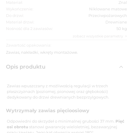
Materiał:
Znal
Wykończenie:
Niklowane matowe
Do drzwi:
Przeciwpożarowych
Materiał drzwi:
Drewniane
Nośność dla 2 zawiasów:
50 kg
zobacz wszystkie parametry
Zawartość opakowania:
Zawias, nakładki, wkręty montażowe.
Opis produktu
Zawias wpuszczany z możliwością regulacji w trzech
płaszczyznach (poziomej, pionowej oraz głębokości)
dedykowany do drzwi drewnianych bezprzylgowych.
Wytrzymały zawias pięcioosiowy
Odpowiedni do skrzydeł o minimalnej grubości 37 mm.
Pięć
osi obrotu
stanowi gwarancję wieloletniej, bezawaryjnej
pracy zawiasu. Jego kąt otwarcia wynosi 180°.