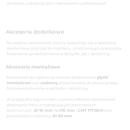
drzwiach, zwłaszcza tych intensywnie użytkowanych.
Akcesoria dodatkowe
Na osobne zamówienie można zaopatrzyć się w specjalny
aluminiowy przyrząd do montażu, umożliwiający precyzyjne
frezowanie gniazd zarówno w skrzydle, jak i ościeżnicy.
Akcesoria montażowe
Dodatkowo do wyboru są również dedykowane
płytki
montażowe
oraz
szablony
przeznaczone do precyzyjnego
frezowania otworów w skrzydle i ościeżnicy.
W przypadku tego modelu zawiasu rekomendowane jest
stosowanie frezu o następujących parametrach
technicznych:
Ø=16 mm
|
L=110 mm
|
CMT 177.161.11
oraz
prowadzenia o średnicy
Ø=30 mm
.