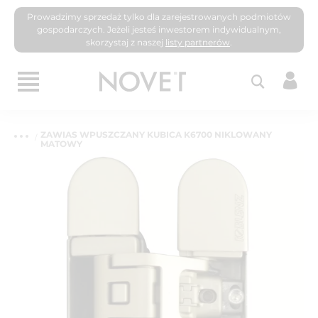
Prowadzimy sprzedaż tylko dla zarejestrowanych podmiotów
gospodarczych. Jeżeli jesteś inwestorem indywidualnym,
skorzystaj z naszej
listy partnerów
.
ZAWIAS WPUSZCZANY KUBICA K6700 NIKLOWANY
MATOWY