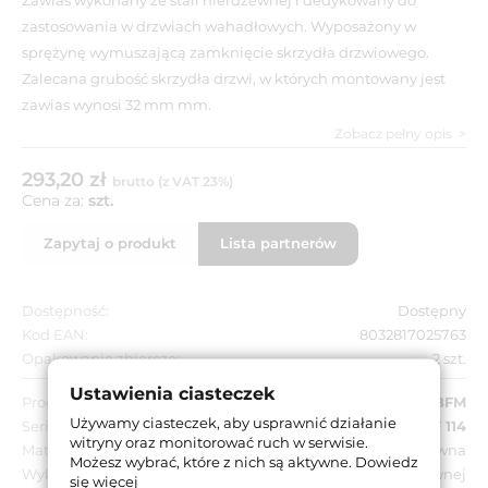
zastosowania w drzwiach wahadłowych. Wyposażony w
sprężynę wymuszającą zamknięcie skrzydła drzwiowego.
Zalecana grubość skrzydła drzwi, w których montowany jest
zawias wynosi 32 mm mm.
Zobacz pełny opis
293,20 zł
brutto (z VAT 23%)
Cena za:
szt.
Zapytaj o produkt
Lista partnerów
Dostępność:
Dostępny
Kod EAN:
8032817025763
Opakowanie zbiorcze:
2 szt.
Ustawienia ciasteczek
Producent:
IBFM
Używamy ciasteczek, aby usprawnić działanie
Seria:
BF 114
witryny oraz monitorować ruch w serwisie.
Materiał:
Stal nierdzewna
Możesz wybrać, które z nich są aktywne.
Dowiedz
Wykończenie:
Kolor stali nierdzewnej
się więcej