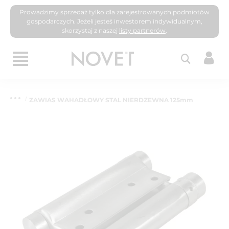
Prowadzimy sprzedaż tylko dla zarejestrowanych podmiotów
gospodarczych. Jeżeli jesteś inwestorem indywidualnym,
skorzystaj z naszej
listy partnerów
.
ZAWIAS WAHADŁOWY STAL NIERDZEWNA 125mm