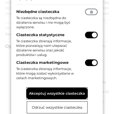
Nośność:
27 kg
Wysokość skrzydełka:
125 mm
Niezbędne ciasteczka
Zalecana grubość drzwi:
32 mm
Te ciasteczka są niezbędne do
zobacz wszystkie parametry
działania serwisu i nie mogą być
wyłączone.
Zawartość opakowania:
Zawias.
Ciasteczka statystyczne
Te ciasteczka zbierają informacje,
które pozwalają nam ulepszać
Opis produktu
działanie serwisu oraz jakość
produktów i usług.
Ciasteczka marketingowe
Zawias sprężynowy wahadłowy wykonany ze stali
nierdzewnej.
Te ciasteczka zbierają informacje,
Może być stosowany jedynie wewnątrz budynków w
które mogą zostać wykorzystane w
drzwiach wewnętrznych.
celach marketingowych.
Posiada sprężynę, która wymusza zamknięcie skrzydła
drzwiowego.
Odpowiedni do drzwi o minimalnej grubości skrzydła 35
Akceptuj wszystkie ciasteczka
mm.
Dostępny w wykończeniu w kolorze stali nierdzewnej.
Para zawiasów zapewnia nośność 27 kg.
Odrzuć wszystkie ciasteczka