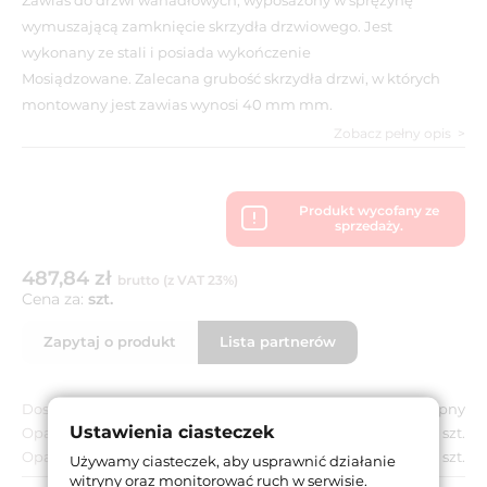
wymuszającą zamknięcie skrzydła drzwiowego. Jest
wykonany ze stali i posiada wykończenie
Mosiądzowane. Zalecana grubość skrzydła drzwi, w których
montowany jest zawias wynosi 40 mm mm.
Zobacz pełny opis
Produkt wycofany ze
sprzedaży.
487,84 zł
brutto (z VAT 23%)
Cena za:
szt.
Zapytaj o produkt
Lista partnerów
Dostępność:
Niedostępny
Ustawienia ciasteczek
Opakowanie jednostkowe:
2 szt.
Opakowanie zbiorcze:
2 szt.
Używamy ciasteczek, aby usprawnić działanie
witryny oraz monitorować ruch w serwisie.