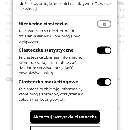
Możesz wybrać, które z nich są aktywne.
Dowiedz
Producent:
IBFM
się więcej
Seria:
BF 111
Materiał:
Stal
Wykończenie:
Mosiądzowane
Niezbędne ciasteczka
Nośność:
40 kg
Te ciasteczka są niezbędne do
Wysokość skrzydełka:
150 mm
działania serwisu i nie mogą być
wyłączone.
Zalecana grubość drzwi:
40 mm
zobacz wszystkie parametry
Ciasteczka statystyczne
Te ciasteczka zbierają informacje,
Zawartość opakowania:
które pozwalają nam ulepszać
Zawias, kołki klinujące.
działanie serwisu oraz jakość
produktów i usług.
Opis produktu
Ciasteczka marketingowe
Te ciasteczka zbierają informacje,
które mogą zostać wykorzystane w
Mosiężny zawias sprężynowy przeznaczony do drzwi
celach marketingowych.
wahadłowych.
Posiada sprężynę, która wymusza zamknięcie skrzydła
drzwiowego.
Akceptuj wszystkie ciasteczka
Wykonany ze stali i dostępny w wykończeniu
mosiądzowanym.