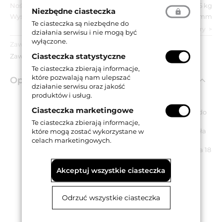
Nośność:
15 kg
Niezbędne ciasteczka
Wysokość skrzydełka:
75 mm
Te ciasteczka są niezbędne do
zobacz wszystkie parametry
działania serwisu i nie mogą być
wyłączone.
Zawartość opakowania:
Ciasteczka statystyczne
Zawias, kołki klinujące.
Te ciasteczka zbierają informacje,
które pozwalają nam ulepszać
Opis produktu
działanie serwisu oraz jakość
produktów i usług.
Ciasteczka marketingowe
Zawias sprężynowy jednokierunkowy przeznaczony do
drzwi wahadłowych.
Te ciasteczka zbierają informacje,
Posiada sprężynę, która wymusza zamknięcie skrzydła
które mogą zostać wykorzystane w
celach marketingowych.
drzwiowego.
Odpowiedni do drzwi o minimalnej grubości skrzydła 18
mm.
Jest dostępny w wykończeniu niklowanym.
Akceptuj wszystkie ciasteczka
Para zawiasów zapewnia nośność 15 kg.
Odrzuć wszystkie ciasteczka