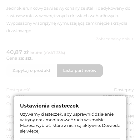
Jednokierunkowy zawias wykonany ze stali i dedykowany do
zastosowania w wewnętrznych drzwiach wahadłowych.
Wyposażony w sprężynę wymuszającą zamknięcie skrzydła
drzwiowego.
Zobacz pełny opis
40,87 zł
brutto (z VAT 23%)
Cena za:
szt.
Zapytaj o produkt
Lista partnerów
Dostępność:
Dostępny
Kod EAN:
8032817024766
Opakowanie zbiorcze:
4 szt.
Ustawienia ciasteczek
Używamy ciasteczek, aby usprawnić działanie
Producent:
IBFM
witryny oraz monitorować ruch w serwisie.
Seria:
BF 102
Możesz wybrać, które z nich są aktywne.
Dowiedz
Materiał:
Stal
się więcej
Wykończenie:
Niklowane