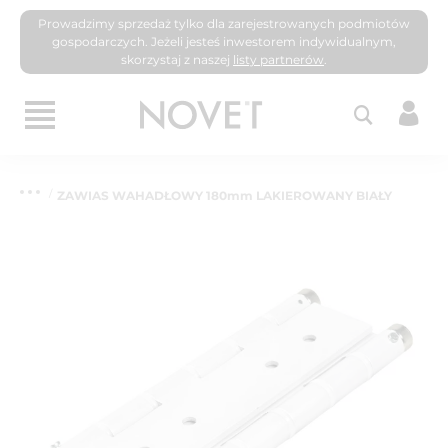
Prowadzimy sprzedaż tylko dla zarejestrowanych podmiotów
gospodarczych. Jeżeli jesteś inwestorem indywidualnym,
skorzystaj z naszej
listy partnerów
.
ZAWIAS WAHADŁOWY 180mm LAKIEROWANY BIAŁY