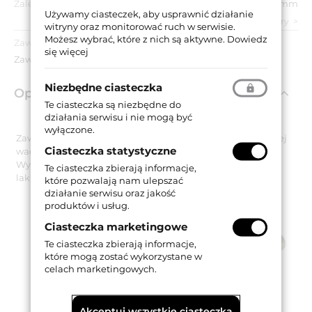
Zalecana grubość drzwi:
50 mm
Używamy ciasteczek, aby usprawnić działanie
zobacz wszystkie parametry
witryny oraz monitorować ruch w serwisie.
Możesz wybrać, które z nich są aktywne.
Dowiedz
Zawartość opakowania:
się więcej
Zawias.
Niezbędne ciasteczka
Opis produktu
Te ciasteczka są niezbędne do
działania serwisu i nie mogą być
wyłączone.
Zawias dedykowany do drzwi wahadłowych o maksymalnej
Ciasteczka statystyczne
wadze 30 kg.
Wykonany z aluminium i dostępny w wykończeniu
Te ciasteczka zbierają informacje,
lakierowanym na biało.
które pozwalają nam ulepszać
działanie serwisu oraz jakość
produktów i usług.
Ciasteczka marketingowe
Te ciasteczka zbierają informacje,
które mogą zostać wykorzystane w
celach marketingowych.
Akceptuj wszystkie ciasteczka