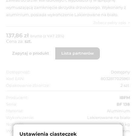
wymuszającą zamknięcie skrzydła drzwiowego. Wykonany z
aluminium, posiada wykończenie Lakierowane na biało.
Zobacz pełny opis
137,86 zł
brutto (z VAT 23%)
Cena za:
szt.
Zapytaj o produkt
Lista partnerów
Dostępność:
Dostępny
Kod EAN:
8032817025961
Opakowanie zbiorcze:
2 szt.
Producent:
IBFM
Seria:
BF 138
Materiał:
Aluminium
Wykończenie:
Lakierowane na biało
Nośność:
30 kg
Wysokość skrzydełka:
180 mm
Ustawienia ciasteczek