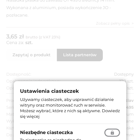
Wykonana z aluminium, posiada wykończenie JO -
pozłacane.
Zobacz pełny opis
3,65 zł
brutto (z VAT 23%)
Cena za:
szt.
Zapytaj o produkt
Lista partnerów
Dostępność:
Dostępny
Opakowanie jednostkowe:
170 szt.
Opakowanie zbiorcze:
680 szt.
Ustawienia ciasteczek
Używamy ciasteczek, aby usprawnić działanie
Producent:
Otlav
witryny oraz monitorować ruch w serwisie.
Seria:
OT 495
,
Exacta OT 495
,
Ursus OT 495
Możesz wybrać, które z nich są aktywne.
Dowiedz
Materiał:
Aluminium
się więcej
Wykończenie:
JO - pozłacane
Kształt nasadki:
Płaska
Niezbędne ciasteczka
Do zawiasu o średnicy:
14 mm
Te ciasteczka są niezbędne do