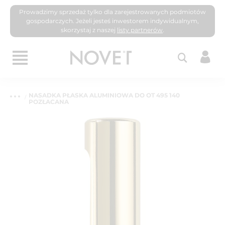
Prowadzimy sprzedaż tylko dla zarejestrowanych podmiotów
gospodarczych. Jeżeli jesteś inwestorem indywidualnym,
skorzystaj z naszej
listy partnerów
.
NASADKA PŁASKA ALUMINIOWA DO OT 495 140
POZŁACANA