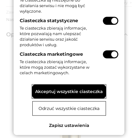
zobacz wszystkie parametry
działania serwisu i nie mogą być
wyłączone.
Zawartość opakowania:
Nasadka.
Ciasteczka statystyczne
Te ciasteczka zbierają informacje,
które pozwalają nam ulepszać
Opis produktu
działanie serwisu oraz jakość
produktów i usług.
Ciasteczka marketingowe
Nasadka płaska do zawiasu OT 495.
Odpowiednia do zawiasu o średnicy 14 mm.
Te ciasteczka zbierają informacje,
Wykonana z aluminium.
które mogą zostać wykorzystane w
Dostępna w wykończeniu pozłacanym.
celach marketingowych.
Akceptuj wszystkie ciasteczka
Odrzuć wszystkie ciasteczka
Zapisz ustawienia