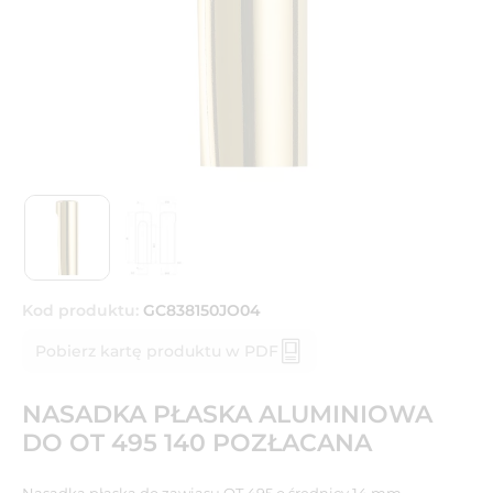
Kod produktu:
GC838150JO04
Pobierz kartę produktu w PDF
NASADKA PŁASKA ALUMINIOWA
DO OT 495 140 POZŁACANA
Nasadka płaska do zawiasu OT 495 o średnicy 14 mm.