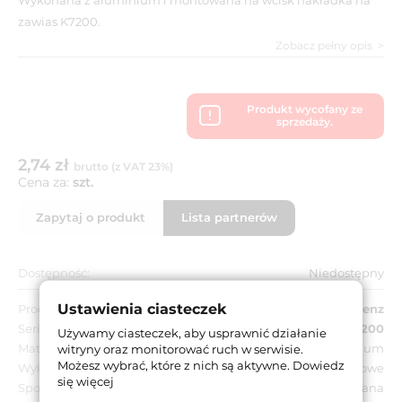
zawias K7200.
Zobacz pełny opis
Produkt wycofany ze
sprzedaży.
2,74 zł
brutto (z VAT 23%)
Cena za:
szt.
Zapytaj o produkt
Lista partnerów
Dostępność:
Niedostępny
Ustawienia ciasteczek
Producent:
Krona Koblenz
Seria:
Kubi7 K7200
Używamy ciasteczek, aby usprawnić działanie
Materiał:
Aluminium
witryny oraz monitorować ruch w serwisie.
Możesz wybrać, które z nich są aktywne.
Dowiedz
Wykończenie:
Chromowane matowe
się więcej
Sposób montażu:
Wciskana