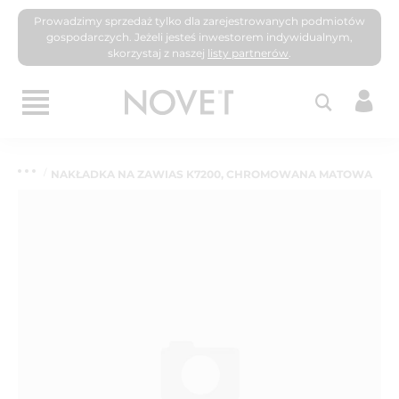
Prowadzimy sprzedaż tylko dla zarejestrowanych podmiotów
gospodarczych. Jeżeli jesteś inwestorem indywidualnym,
skorzystaj z naszej
listy partnerów
.
NAKŁADKA NA ZAWIAS K7200, CHROMOWANA MATOWA