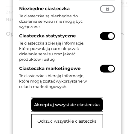
zobacz wszystkie parametry
Niezbędne ciasteczka
Zawartość opakowania:
Te ciasteczka są niezbędne do
Nakładka.
działania serwisu i nie mogą być
wyłączone.
Opis produktu
Ciasteczka statystyczne
Te ciasteczka zbierają informacje,
które pozwalają nam ulepszać
Nakładka na zawias K7200.
działanie serwisu oraz jakość
Montowana na wcisk.
produktów i usług.
Wykonana z aluminium.
Ciasteczka marketingowe
Dostępna w wykończeniu chromowanym matowym.
Te ciasteczka zbierają informacje,
które mogą zostać wykorzystane w
celach marketingowych.
Akceptuj wszystkie ciasteczka
Odrzuć wszystkie ciasteczka