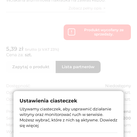
Zobacz pełny opis
Produkt wycofany ze
sprzedaży.
5,39 zł
brutto (z VAT 23%)
Cena za:
szt.
Zapytaj o produkt
Lista partnerów
Dostępność:
Niedostępny
Opakowanie jednostkowe:
36 szt.
Opakowanie zbiorcze:
36 szt.
Ustawienia ciasteczek
Używamy ciasteczek, aby usprawnić działanie
Producent:
Krona Koblenz
witryny oraz monitorować ruch w serwisie.
Seria:
Kubica K6200
Możesz wybrać, które z nich są aktywne.
Dowiedz
Materiał:
Aluminium
się więcej
Wykończenie:
Niklowane matowe