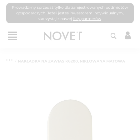
Prowadzimy sprzedaż tylko dla zarejestrowanych podmiotów
gospodarczych. Jeżeli jesteś inwestorem indywidualnym,
skorzystaj z naszej
listy partnerów
.
NAKŁADKA NA ZAWIAS K6200, NIKLOWANA MATOWA