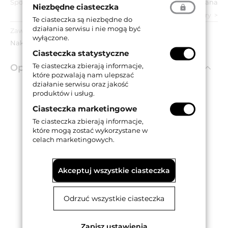
Sposób montażu:
Wciskana
Niezbędne ciasteczka
zobacz wszystkie parametry
Te ciasteczka są niezbędne do
działania serwisu i nie mogą być
Zawartość opakowania:
wyłączone.
Nakładka.
Ciasteczka statystyczne
Te ciasteczka zbierają informacje,
Opis produktu
które pozwalają nam ulepszać
działanie serwisu oraz jakość
produktów i usług.
Nakładka na zawias K6200.
Ciasteczka marketingowe
Montowana na wcisk.
Wykonana z aluminium.
Te ciasteczka zbierają informacje,
Dostępna w wykończeniu niklowanym matowym.
które mogą zostać wykorzystane w
celach marketingowych.
Akceptuj wszystkie ciasteczka
Odrzuć wszystkie ciasteczka
Zapisz ustawienia