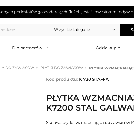
wanych podmiotów gospodarczych. Jeżeli jesteś inwestorem indywidu
S
Wszystkie kategorie
Dla partnerów
Gdzie kupić
IA DO ZAWIASÓW
>
PŁYTKI DO ZAWIASÓW
>
PŁYTKA WZMACNIAJĄC
Kod produktu:
K 720 STAFFA
PŁYTKA WZMACNIA
K7200 STAL GALW
Stalowa płytka wzmacniająca do zawiasów K