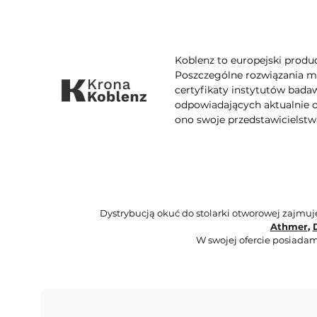
Koblenz to europejski produ
Poszczególne rozwiązania ma
certyfikaty instytutów bada
odpowiadających aktualnie o
ono swoje przedstawicielstwa
Dystrybucją okuć do stolarki otworowej zajmu
Athmer
,
W swojej ofercie posiadam