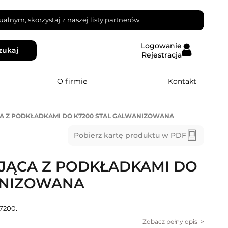
alnym, skorzystaj z naszej
listy partnerów
.
Logowanie
zukaj
Rejestracja
O firmie
Kontakt
A Z PODKŁADKAMI DO K7200 STAL GALWANIZOWANA
Pobierz kartę produktu w PDF
JĄCA Z PODKŁADKAMI DO
ANIZOWANA
7200.
Zobacz pełny opis