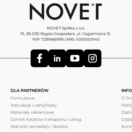
NOVET Spółka z o.o.
PL 95-030 Rzgów Gospodarz, ul. Cegielniana 15
NIP: 7291666999 | KRS: 0001005140
DLA PARTNERÓW
INF
Formularze
O fi
Instrukcje i certyfikaty
Poli
Materiały reklamowe
Zast
Cennik kosztów transportu i usług
Gdzi
Warunki sprzedaży i dostaw
Kont