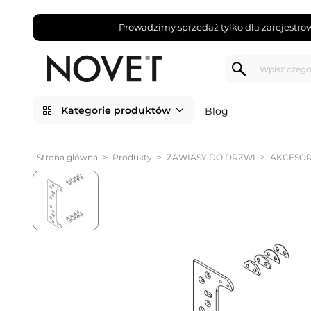
Prowadzimy sprzedaż tylko dla zarejestro
Kategorie produktów
Blog
Strona główna
>
Produkty
>
ZAWIASY DO DRZWI
>
AKCESOR