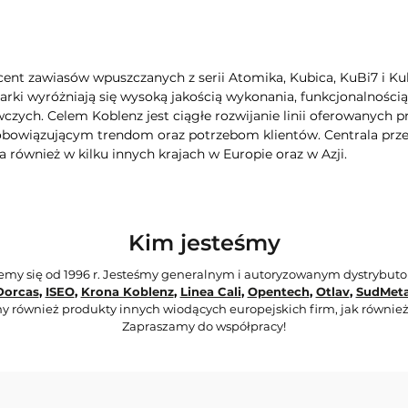
cent zawiasów wpuszczanych z serii Atomika, Kubica, KuBi7 i 
rki wyróżniają się wysoką jakością wykonania, funkcjonalnością
wczych. Celem Koblenz jest ciągłe rozwijanie linii oferowanych
bowiązującym trendom oraz potrzebom klientów. Centrala przeds
 również w kilku innych krajach w Europie oraz w Azji.
Kim jesteśmy
jemy się od 1996 r. Jesteśmy generalnym i autoryzowanym dystrybut
Dorcas
,
ISEO
,
Krona Koblenz
,
Linea Cali
,
Opentech
,
Otlav
,
SudMeta
y również produkty innych wiodących europejskich firm, jak również
Zapraszamy do współpracy!