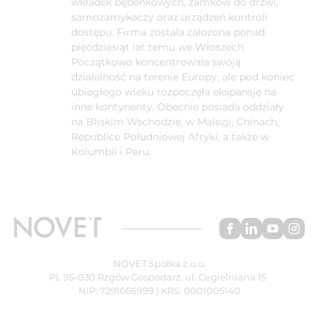
wkładek bębenkowych, zamków do drzwi,
samozamykaczy oraz urządzeń kontroli
dostępu. Firma została założona ponad
pięćdziesiąt lat temu we Włoszech.
Początkowo koncentrowała swoją
działalność na terenie Europy, ale pod koniec
ubiegłego wieku rozpoczęła ekspansję na
inne kontynenty. Obecnie posiada oddziały
na Bliskim Wschodzie, w Malezji, Chinach,
Republice Południowej Afryki, a także w
Kolumbii i Peru.
NOVET Spółka z o.o.
PL 95-030 Rzgów Gospodarz, ul. Cegielniana 15
NIP: 7291666999 | KRS: 0001005140