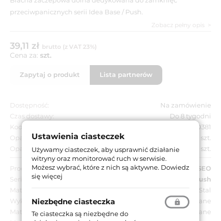
przeciwpanicznych serii Idea Base / Push.
Zobacz pełny opis
39,11 zł
brutto (z VAT 23%)
Cena za:
szt.
Zapytaj o produkt
Lista partnerów
Dostępność:
Na zamówienie
Czas dostawy:
Do 8 tygodni
Kod EAN:
8020614230381
Ustawienia ciasteczek
Opakowanie jednostkowe:
1 szt.
Opakowanie zbiorcze:
1 szt.
Używamy ciasteczek, aby usprawnić działanie
witryny oraz monitorować ruch w serwisie.
Możesz wybrać, które z nich są aktywne.
Dowiedz
Producent:
ISEO
się więcej
Seria:
Idea Base
,
Idea Push
Materiał:
Stal
Niezbędne ciasteczka
Wykończenie:
Niklowane
Materiał drzwi:
Drewniane
Te ciasteczka są niezbędne do