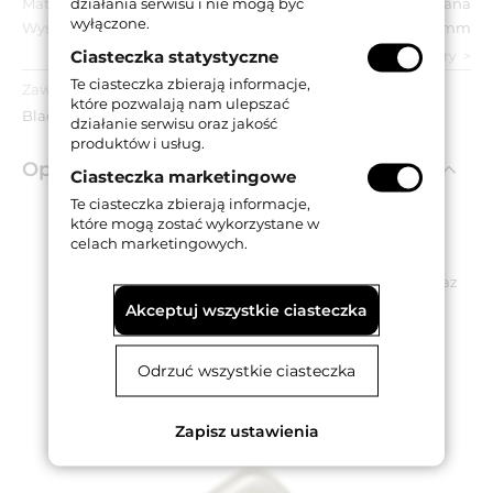
działania serwisu i nie mogą być
Materiał ościeżnicy:
Drewniana
wyłączone.
Wysokość:
61 mm
Ciasteczka statystyczne
zobacz wszystkie parametry
Te ciasteczka zbierają informacje,
Zawartość opakowania:
które pozwalają nam ulepszać
Blacha zaczepowa.
działanie serwisu oraz jakość
produktów i usług.
Opis produktu
Ciasteczka marketingowe
Te ciasteczka zbierają informacje,
które mogą zostać wykorzystane w
Blacha zaczepowa dolna dedykowana do zamknięć
celach marketingowych.
przeciwpanicznych Idea Base / Push.
Odpowiednia do drzwi drewnianych, metalowych oraz
profilowych.
Akceptuj wszystkie ciasteczka
Może być stosowana w drzwiach ewakuacyjnych /
przeciwpożarowych.
Posiada antybakteryjną powłokę AntiGERM.
Odrzuć wszystkie ciasteczka
Wykonana ze stali i dostępna w wykończeniu
niklowanym.
Zapisz ustawienia