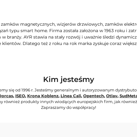
nt zamków magnetycznych, wizjerów drzwiowych, zamków elekt
ń typu smart home. Firma została założona w 1963 roku i zatru
w branży. AYR stawia na stały rozwój i uważnie śledzi dynamic
klientów. Dlatego też z roku na rok marka zyskuje coraz większą
Kim jesteśmy
jemy się od 1996 r. Jesteśmy generalnym i autoryzowanym dystrybut
Dorcas
,
ISEO
,
Krona Koblenz
,
Linea Cali
,
Opentech
,
Otlav
,
SudMeta
y również produkty innych wiodących europejskich firm, jak również
Zapraszamy do współpracy!