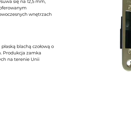
suwa się na 12,5 mm,
i oferowanym
nowoczesnych wnętrzach
 płaską blachą czołową o
. Produkcja zamka
h na terenie Unii