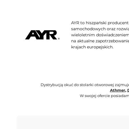
AYR to hiszpański produce
samochodowych oraz rozwiąza
wieloletnim doświadczeniem 
na aktualne zapotrzebowanie 
krajach europejskich.
Dystrybucją okuć do stolarki otworowej zajmu
Athmer
,
W swojej ofercie posiadam