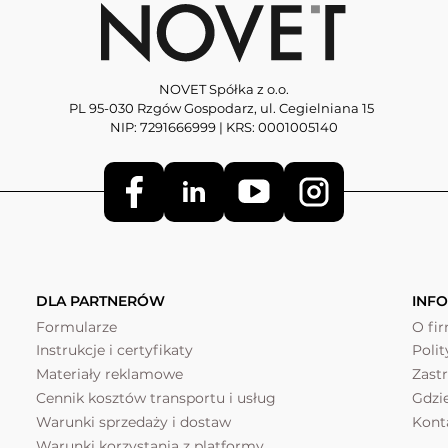
NOVET Spółka z o.o.
PL 95-030 Rzgów Gospodarz, ul. Cegielniana 15
NIP: 7291666999 | KRS: 0001005140
DLA PARTNERÓW
INF
Formularze
O fi
Instrukcje i certyfikaty
Poli
Materiały reklamowe
Zast
Cennik kosztów transportu i usług
Gdzi
Warunki sprzedaży i dostaw
Kont
Warunki korzystania z platformy