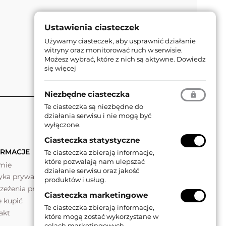
Ustawienia ciasteczek
Używamy ciasteczek, aby usprawnić działanie
witryny oraz monitorować ruch w serwisie.
Możesz wybrać, które z nich są aktywne.
Dowiedz
się więcej
Niezbędne ciasteczka
Te ciasteczka są niezbędne do
działania serwisu i nie mogą być
wyłączone.
Ciasteczka statystyczne
ORMACJE
Te ciasteczka zbierają informacje,
które pozwalają nam ulepszać
rmie
działanie serwisu oraz jakość
tyka prywatności
produktów i usług.
rzeżenia prawne
Ciasteczka marketingowe
e kupić
Te ciasteczka zbierają informacje,
akt
które mogą zostać wykorzystane w
celach marketingowych.