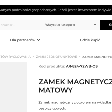
wanych podmiotów gospodarczych. Jeżeli jesteś inwestorem indywidu
S
Wszystkie kategorie
Dla partnerów
Gdzie kupić
KTÓW RYGLOWANIA
>
ZAMKI JEDNOPUNKTOWE
>
ZAMEK MAGNETYC
Kod produktu:
AR-824-72WB-OS
ZAMEK MAGNETYCZ
MATOWY
Zamek magnetyczny z otworem na wkładkę
bezprzylgowych.