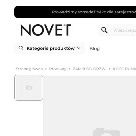
Prowadzimy sprzedaż tylko dla zarejestro
Kategorie produktów
Blog
Strona główna
>
Produkty
>
ZAMKI DO DRZWI
>
ILOŚĆ PUN