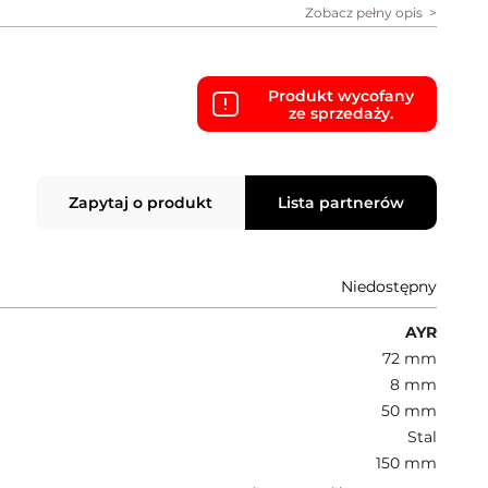
Zobacz pełny opis
Produkt wycofany
ze sprzedaży.
Zapytaj o produkt
Lista partnerów
Niedostępny
AYR
72 mm
8 mm
50 mm
Stal
150 mm