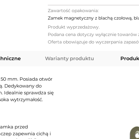
Zawartość opakowania:
Zamek magnetyczny z blachą czołową, bl
Produkt wyprzedażowy.
Podana cena dotyczy wyłącznie towarów z
Oferta obowiązuje do wyczerpania zapasó
chniczne
Warianty produktu
Produk
 50 mm. Posiada otwór
wą. Dedykowany do
 Idealnie sprawdza się
soka wytrzymałość.
zamka przed
czep zapewnia cichą i