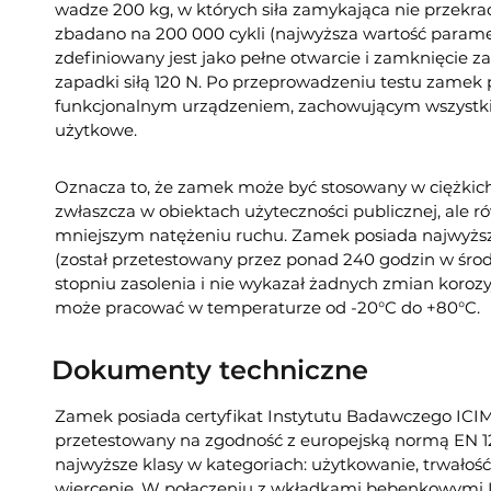
wadze 200 kg, w których siła zamykająca nie przekra
zbadano na 200 000 cykli (najwyższa wartość paramet
zdefiniowany jest jako pełne otwarcie i zamknięcie 
zapadki siłą 120 N. Po przeprowadzeniu testu zamek 
funkcjonalnym urządzeniem, zachowującym wszystki
użytkowe.
Oznacza to, że zamek może być stosowany w ciężkich
zwłaszcza w obiektach użyteczności publicznej, ale 
mniejszym natężeniu ruchu. Zamek posiada najwyższ
(został przetestowany przez ponad 240 godzin w śr
stopniu zasolenia i nie wykazał żadnych zmian koroz
może pracować w temperaturze od -20°C do +80°C.
Dokumenty techniczne
Zamek posiada certyfikat Instytutu Badawczego ICIM,
przetestowany na zgodność z europejską normą EN 1
najwyższe klasy w kategoriach: użytkowanie, trwałość
wiercenie. W połączeniu z wkładkami bębenkowymi I