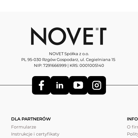
NOVET Spółka z o.o.
PL 95-030 Rzgów Gospodarz, ul. Cegielniana 15
NIP: 7291666999 | KRS: 0001005140
DLA PARTNERÓW
INF
Formularze
O fi
Instrukcje i certyfikaty
Poli