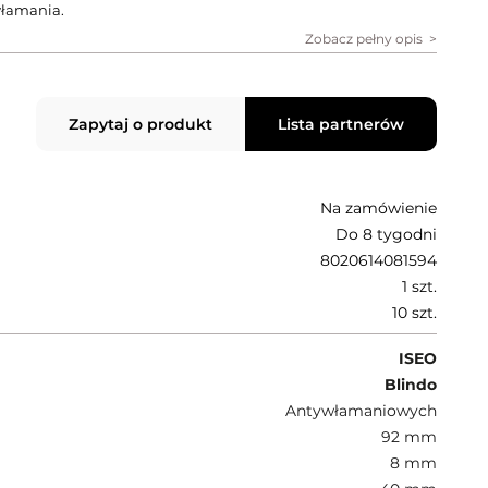
yłamania.
Zobacz pełny opis
Zapytaj o produkt
Lista partnerów
Na zamówienie
Do 8 tygodni
8020614081594
1 szt.
10 szt.
ISEO
Blindo
Antywłamaniowych
92 mm
8 mm