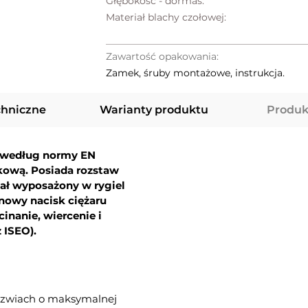
Głębokość - dormas:
Materiał blachy czołowej:
Zawartość opakowania:
Zamek, śruby montażowe, instrukcja.
chniczne
Warianty produktu
Produk
 według normy EN
ową. Posiada rozstaw
ał wyposażony w rygiel
onowy nacisk ciężaru
inanie, wiercenie i
 ISEO).
rzwiach o maksymalnej