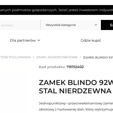
wanych podmiotów gospodarczych. Jeżeli jesteś inwestorem indywidu
S
Wszystkie kategorie
Dla partnerów
Gdzie kupić
KTÓW RYGLOWANIA
>
ZAMKI JEDNOPUNKTOWE
>
ZAMEK BLINDO 92
Kod produktu:
791112402
ZAMEK BLINDO 92W
STAL NIERDZEWNA
Jednopunktowy i przeciwwłamaniowy zamek
obrotowy z hartowanej stali, który wytrzymu