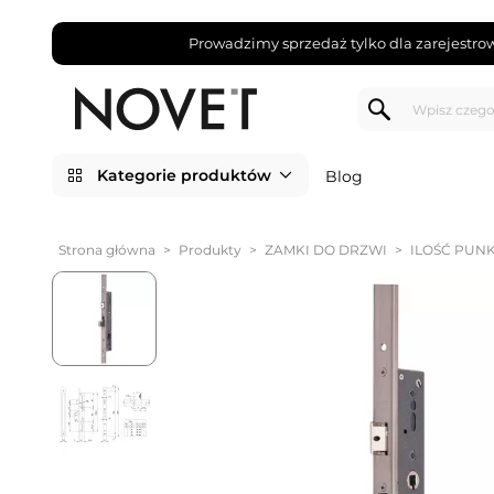
Prowadzimy sprzedaż tylko dla zarejestro
Kategorie produktów
Blog
Strona główna
>
Produkty
>
ZAMKI DO DRZWI
>
ILOŚĆ PUN