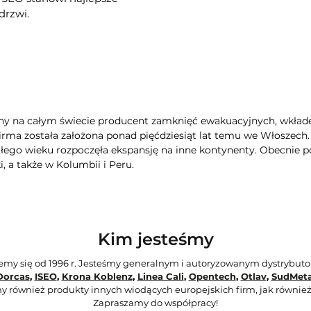
drzwi.
ny na całym świecie producent zamknięć ewakuacyjnych, wkła
Firma została założona ponad pięćdziesiąt lat temu we Włoszech
głego wieku rozpoczęła ekspansję na inne kontynenty. Obecnie po
, a także w Kolumbii i Peru.
Kim jesteśmy
jemy się od 1996 r. Jesteśmy generalnym i autoryzowanym dystrybut
Dorcas
,
ISEO
,
Krona Koblenz
,
Linea Cali
,
Opentech
,
Otlav
,
SudMeta
y również produkty innych wiodących europejskich firm, jak również
Zapraszamy do współpracy!