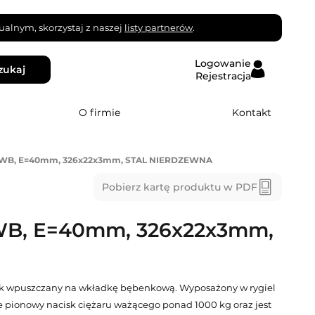
alnym, skorzystaj z naszej
listy partnerów
.
Logowanie
zukaj
Rejestracja
O firmie
Kontakt
WB, E=40mm, 326x22x3mm, STAL NIERDZEWNA
Pobierz kartę produktu w PDF
B, E=40mm, 326x22x3mm,
 wpuszczany na wkładkę bębenkową. Wyposażony w rygiel
je pionowy nacisk ciężaru ważącego ponad 1000 kg oraz jest