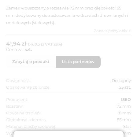
Zamek wpuszczany o rozstawie 72 mm oraz głębokości 55
mm dedykowany do zastosowania w drzwiach drewnianych i
metalowych (stalowych).
Zobacz pełny opis
41,94 zł
brutto (z VAT 23%)
Cena za:
szt.
Zapytaj o produkt
Lista partnerów
Dostępność:
Dostępny
Opakowanie zbiorcze:
25 szt.
Producent:
ISEO
Rozstaw:
72 mm
Otwór na trzpień:
8 mm
Głębokość - dormas:
55 mm
Materiał blachy czołowej:
Stal
Wysokość blachy czołowej:
235 mm