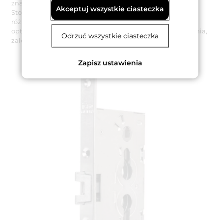
znajdujących się w obiektach użyteczności publicznej.
Akceptuj wszystkie ciasteczka
Stosowanie wraz z zamkiem wkładek bębenkowych o
różnym poziomie zabezpieczeń, pozwala zapewnić
optymalną ochronę wybranego budynku lub pomieszczenia,
Odrzuć wszystkie ciasteczka
zależnie od indywidualnych potrzeb.
Zapisz ustawienia