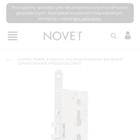
Prowadzimy sprzedaż tylko dla zarejestrowanych podmiotów
gospodarczych. Jeżeli jesteś inwestorem indywidualnym,
skorzystaj z naszej
listy partnerów
.
ZAMEK 72WB, E=55mm, GALWANIZOWANY NA BIAŁO
(OPAKOWANIE PRZEMYSŁOWE)