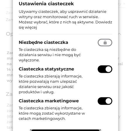
Ustawienia ciasteczek
zobacz wszystkie parametry
Używamy ciasteczek, aby usprawnić działanie
Zawartość opakowania:
witryny oraz monitorować ruch w serwisie.
Zamek wpuszczany.
Możesz wybrać, które z nich są aktywne.
Dowiedz
się więcej
Opis produktu
Niezbędne ciasteczka
Te ciasteczka są niezbędne do
Zamek wpuszczany o rozstawie 72 mm i głębokości 55
działania serwisu i nie mogą być
mm. Posiada otwór na wkładkę bębenkową oraz otwór
wyłączone.
na trzpień klamki ⧄ 8 mm. Grubość kasety zamka wynosi
Ciasteczka statystyczne
14 mm. Płaska blacha czołowa o wymiarach 235x20x3
mm została wykonana ze stali i jest dostępna w
Te ciasteczka zbierają informacje,
wykończeniu galwanizowanym na biało.
które pozwalają nam ulepszać
działanie serwisu oraz jakość
produktów i usług.
Zastosowanie
Ciasteczka marketingowe
Zamek wpuszczany 651 marki ISEO jest dedykowany do
Te ciasteczka zbierają informacje,
zastosowania w drzwiach drewnianych i metalowych
które mogą zostać wykorzystane w
(stalowych). Zamek jest uniwersalny i może być montowany
celach marketingowych.
zarówno w prawych, jak i lewych skrzydłach drzwi, w tym
także w drzwiach o wysokiej częstotliwości użytkowania