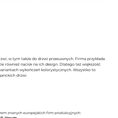
rzwi, w tym także do drzwi przesuwnych. Firma przykłada
ie również nacisk na ich design. Dlatego też większość
wariantach wykończeń kolorystycznych. Wszystko to
ganckich drzwi.
orem znanych europejskich firm produkcyjnych:
ll
,
Verum
.