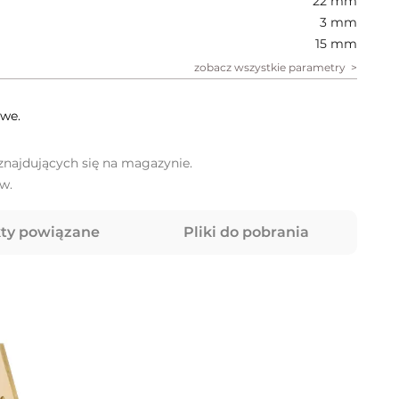
22 mm
3 mm
15 mm
zobacz wszystkie parametry
we.
najdujących się na magazynie.
w.
ty powiązane
Pliki do pobrania