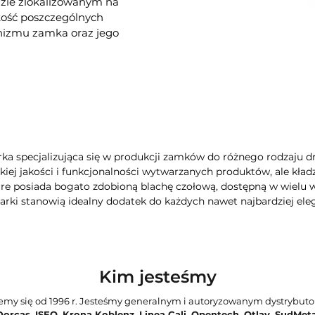
zie zlokalizowanym na
akość poszczególnych
nizmu zamka oraz jego
ka specjalizująca się w produkcji zamków do różnego rodzaju d
iej jakości i funkcjonalności wytwarzanych produktów, ale kładz
e posiada bogato zdobioną blachę czołową, dostępną w wielu 
arki stanowią idealny dodatek do każdych nawet najbardziej ele
Kim jesteśmy
jemy się od 1996 r. Jesteśmy generalnym i autoryzowanym dystrybut
Dorcas
,
ISEO
,
Krona Koblenz
,
Linea Cali
,
Opentech
,
Otlav
,
SudMeta