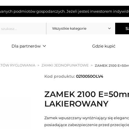
wanych podmiotów gospodarczych. Jeżeli jesteś inwestorem indywidu
S
Wszystkie kategorie
Dla partnerów
Gdzie kupić
KTÓW RYGLOWANIA
>
ZAMKI JEDNOPUNKTOWE
>
ZAMEK 2100 E=5
Kod produktu:
0210050OLV4
ZAMEK 2100 E=50
LAKIEROWANY
Zamek wpuszczany wyróżniający się eleganck
posiadające zabezpieczenie przed przecięc