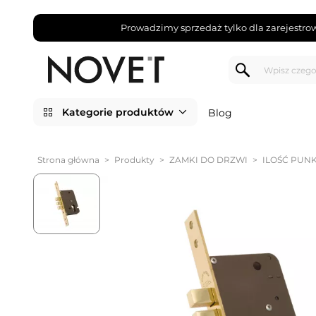
Prowadzimy sprzedaż tylko dla zarejestro
Kategorie produktów
Blog
Strona główna
>
Produkty
>
ZAMKI DO DRZWI
>
ILOŚĆ PUN