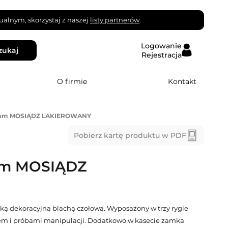
alnym, skorzystaj z naszej
listy partnerów
.
Logowanie
zukaj
Rejestracja
O firmie
Kontakt
0mm MOSIĄDZ LAKIEROWANY
Pobierz kartę produktu w PDF
mm MOSIĄDZ
ą dekoracyjną blachą czołową. Wyposażony w trzy rygle
iem i próbami manipulacji. Dodatkowo w kasecie zamka