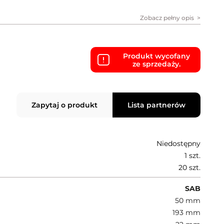
Zobacz pełny opis
Produkt wycofany
ze sprzedaży.
Zapytaj o produkt
Lista partnerów
Niedostępny
1 szt.
20 szt.
SAB
50 mm
193 mm