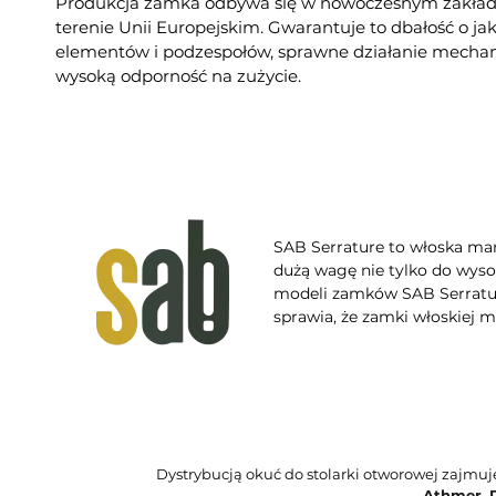
Produkcja zamka odbywa się w nowoczesnym zakład
terenie Unii Europejskim. Gwarantuje to dbałość o j
elementów i podzespołów, sprawne działanie mecha
wysoką odporność na zużycie.
SAB Serrature to włoska mar
dużą wagę nie tylko do wysok
modeli zamków SAB Serratur
sprawia, że zamki włoskiej m
Dystrybucją okuć do stolarki otworowej zajmu
Athmer
,