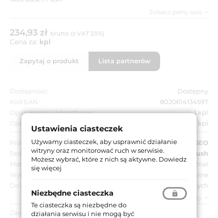
Zobacz pełny opis
234,93 zł
brutto (z VAT 23%)
Cena za:
kpl
Zapytaj o produkt
Lista partnerów
Dostępność:
Dostępny
Kod EAN:
8020614134597
Opakowanie jednostkowe:
1 kpl
Opakowanie zbiorcze:
1 kpl
Ustawienia ciasteczek
Używamy ciasteczek, aby usprawnić działanie
Producent:
ISEO
witryny oraz monitorować ruch w serwisie.
Seria:
Idea Base
,
Idea Push
Możesz wybrać, które z nich są aktywne.
Dowiedz
Materiał:
Znal
się więcej
Wykończenie:
Czarne
Do drzwi:
Przeciwpożarowych, Ewakuacyjnych
Niezbędne ciasteczka
zobacz wszystkie parametry
Te ciasteczka są niezbędne do
Zawartość opakowania:
działania serwisu i nie mogą być