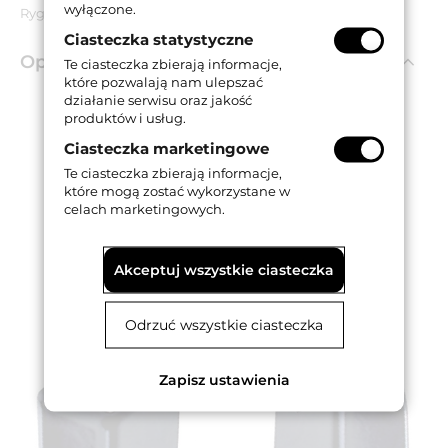
wyłączone.
Rygle, śruby mocujące, blachy zaczepowe.
Ciasteczka statystyczne
Opis produktu
Te ciasteczka zbierają informacje,
które pozwalają nam ulepszać
działanie serwisu oraz jakość
produktów i usług.
Rygle góra / dół dedykowane do zamknięć
przeciwpanicznych Idea Base / Push.
Ciasteczka marketingowe
Odpowiednie do drzwi ewakuacyjnych /
Te ciasteczka zbierają informacje,
przeciwpożarowych.
które mogą zostać wykorzystane w
Posiadają certyfikat CE i antybakteryjną powłokę
celach marketingowych.
AntiGERM.
Wyposażone w zaczep ze stali z zabezpieczeniem
przeciwwłamaniowym (ppoż.).
Akceptuj wszystkie ciasteczka
Dostępne w wykończeniu w kolorze czarnym.
Odrzuć wszystkie ciasteczka
Zapisz ustawienia