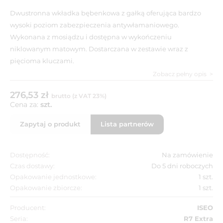
Dwustronna wkładka bębenkowa z gałką oferująca bardzo
wysoki poziom zabezpieczenia antywłamaniowego.
Wykonana z mosiądzu i dostępna w wykończeniu
niklowanym matowym. Dostarczana w zestawie wraz z
pięcioma kluczami.
Zobacz pełny opis
276,53 zł
brutto (z VAT 23%)
Cena za:
szt.
Zapytaj o produkt
Lista partnerów
Dostępność:
Na zamówienie
Czas dostawy:
Do 5 dni roboczych
Opakowanie jednostkowe:
1 szt.
Opakowanie zbiorcze:
1 szt.
Producent:
ISEO
Seria:
R7 Extra