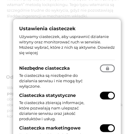
włamań” metodą lockpickingu. Tego typu włamania są
szczególnie trudne do wykrycia, gdyż nie pozostawiają
śladów ingerencji w mechanizm wkładki.
Ustawienia ciasteczek
Używamy ciasteczek, aby usprawnić działanie
witryny oraz monitorować ruch w serwisie.
Możesz wybrać, które z nich są aktywne.
Dowiedz
się więcej
Niezbędne ciasteczka
Te ciasteczka są niezbędne do
Odporność na ukręcenie i wyrwanie
działania serwisu i nie mogą być
wyłączone.
Wkładka R7 Extra jest również
odporna na złamanie
poprzez ukręcenie
przy użyciu maksymalnego momentu
Ciasteczka statystyczne
obrotowego 250 Nm, co przebadane zostało w teście
Te ciasteczka zbierają informacje,
obejmującym od 20 do 30 ukręceń. Co więcej sam bębenek
które pozwalają nam ulepszać
posiada zabezpieczenia uniemożliwiające wyrwanie go z
działanie serwisu oraz jakość
korpusu w czasie od trzech do pięciu minut.
produktów i usług.
Ciasteczka marketingowe