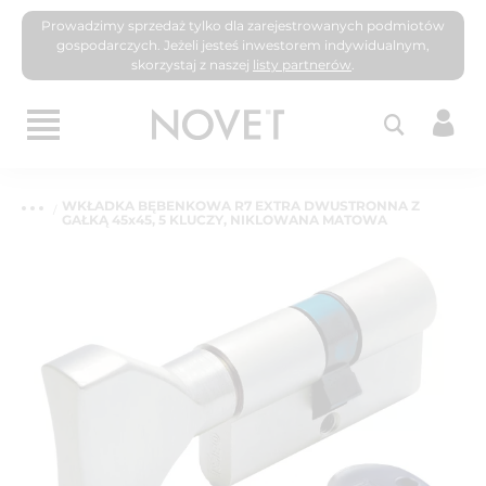
Prowadzimy sprzedaż tylko dla zarejestrowanych podmiotów
gospodarczych. Jeżeli jesteś inwestorem indywidualnym,
skorzystaj z naszej
listy partnerów
.
WKŁADKA BĘBENKOWA R7 EXTRA DWUSTRONNA Z
GAŁKĄ 45x45, 5 KLUCZY, NIKLOWANA MATOWA