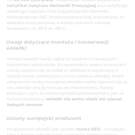
certyfikat Instytutu Mechaniki Precyzyjnej
oraz certyfikaty
włoskiego instytutu ICIM, brytyjskiego BSI Kitemark i
holenderskiego SKG. Przeprowadzone testy potwierdziły, że
wkładka może pracować w bardzo szerokim zakresie
temperatur od -20°C do +80°C.
Uwagi dotyczące montażu i konserwacji
wkładki
Montaż wkładki należy wykonać zgodnie z instrukcjami i
zaleceniami producenta. Po wywierceniu otworu w drzwiach
należy upewnić się, że został on dokładnie oczyszczony z
wiórów zanim umieszczona w nim zostanie wkładka. Przed
wkręceniem śruby mocującej wkładkę należy upewnić się, że
nie uszkodzi ona jej korpusu ani mechanizmu. Należy
pamiętać o tym, że zarówno przed zamontowaniem, jak i w
trakcie eksploatacji
wkładki nie wolno oliwić ani używać
żadnych smarów
.
Uznany europejski producent
Producentem wkładki jest uznana
marka ISEO
– europejski
lider w branży zabezpieczeń i systemów kontroli dostępu.