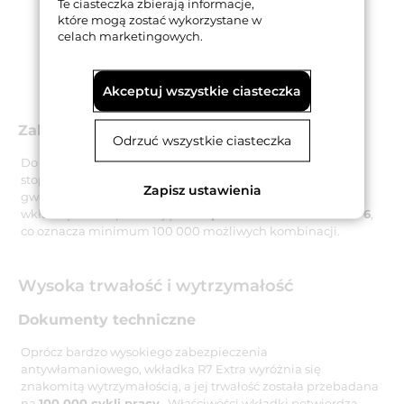
Te ciasteczka zbierają informacje,
które mogą zostać wykorzystane w
celach marketingowych.
Akceptuj wszystkie ciasteczka
Zabezpieczenia związane z kluczami
Odrzuć wszystkie ciasteczka
Do wkładki dołączonych jest pięć kluczy wykonanych ze
stopu niklowego o wysokim poziomie twardości, co
Zapisz ustawienia
gwarantuje ich wieloletnią trwałość. Dostarczane wraz z
wkładką klucze posiadają
zabezpieczenie kodu w klasie 6
,
co oznacza minimum 100 000 możliwych kombinacji.
Wysoka trwałość i wytrzymałość
Dokumenty techniczne
Oprócz bardzo wysokiego zabezpieczenia
antywłamaniowego, wkładka R7 Extra wyróżnia się
znakomitą wytrzymałością, a jej trwałość została przebadana
na
100 000 cykli pracy
. Właściwości wkładki potwierdza