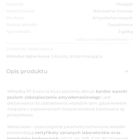
Materiał:
Mosiądz
Wykończenie:
Niklowane matowe
Do drzwi:
Antywłamaniowych
Rodzaj wkładki:
Dwustronna
Typ wkładki:
Z gałką
zobacz wszystkie parametry
Zawartość opakowania:
Wkładka bębenkowa, 5 kluczy, śruba mocująca.
Opis produktu
Wkładka R7 Extra na klucz poziomy oferuje
bardzo wysoki
poziom zabezpieczenia antywłamaniowego
i jest
dedykowana do zastosowania wszędzie tam, gdzie kwestie
związane z zapewnieniem bezpieczeństwa traktowane są
priorytetowo.
Właściwości i poszczególne parametry techniczne wkładki
potwierdzają
certyfikaty uznanych laboratoriów oraz
instytutów badawczych
takich jak: IMP, ICIM, BSI Kitemark