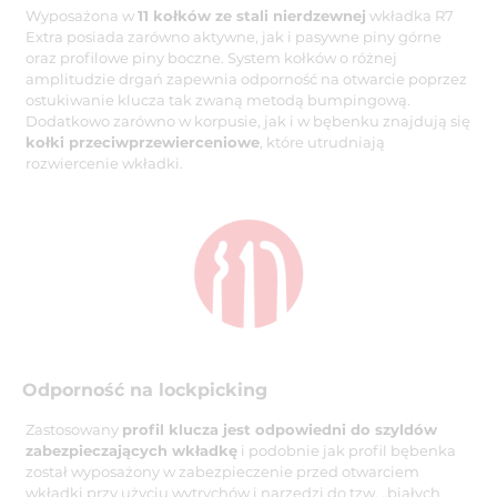
Wyposażona w
11 kołków ze stali nierdzewnej
wkładka R7
Extra posiada zarówno aktywne, jak i pasywne piny górne
oraz profilowe piny boczne. System kołków o różnej
amplitudzie drgań zapewnia odporność na otwarcie poprzez
ostukiwanie klucza tak zwaną metodą bumpingową.
Dodatkowo zarówno w korpusie, jak i w bębenku znajdują się
kołki przeciwprzewierceniowe
, które utrudniają
rozwiercenie wkładki.
Odporność na lockpicking
Zastosowany
profil klucza jest odpowiedni do szyldów
zabezpieczających wkładkę
i podobnie jak profil bębenka
został wyposażony w zabezpieczenie przed otwarciem
wkładki przy użyciu wytrychów i narzędzi do tzw. „białych