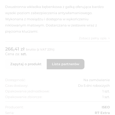
Dwustronna wkładka bębenkowa z gałką oferująca bardzo
wysoki poziom zabezpieczenia antywłamaniowego.
Wykonana z mosiądzu i dostępna w wykończeniu
niklowanym matowym. Dostarczana w zestawie wraz z
pięcioma kluczami.
Zobacz pełny opis
266,41 zł
brutto (z VAT 23%)
Cena za:
szt.
Zapytaj o produkt
Lista partnerów
Dostępność:
Na zamówienie
Czas dostawy:
Do 5 dni roboczych
Opakowanie jednostkowe:
1 szt.
Opakowanie zbiorcze:
1 szt.
Producent:
ISEO
Seria:
R7 Extra