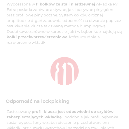
Wyposażona w
11 kołków ze stali nierdzewnej
wkładka R7
Extra posiada zarówno aktywne, jak i pasywne piny górne
oraz profilowe piny boczne. System kołków o różnej
amplitudzie drgań zapewnia odporność na otwarcie poprzez
ostukiwanie klucza tak zwaną metodą bumpingową.
Dodatkowo zarówno w korpusie, jak i w bębenku znajdują się
kołki przeciwprzewierceniowe
, które utrudniają
rozwiercenie wkładki.
Odporność na lockpicking
Zastosowany
profil klucza jest odpowiedni do szyldów
zabezpieczających wkładkę
i podobnie jak profil bębenka
został wyposażony w zabezpieczenie przed otwarciem
wkładki przy użyciu wytrychów i narzędzi do tzw. „białych