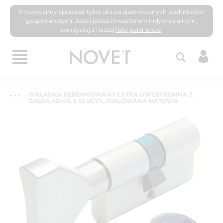
Prowadzimy sprzedaż tylko dla zarejestrowanych podmiotów
gospodarczych. Jeżeli jesteś inwestorem indywidualnym,
skorzystaj z naszej
listy partnerów
.
WKŁADKA BĘBENKOWA R7 EXTRA DWUSTRONNA Z
GAŁKĄ 45x40, 5 KLUCZY, NIKLOWANA MATOWA