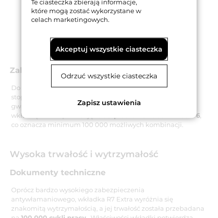
Te ciasteczka zbierają informacje,
które mogą zostać wykorzystane w
celach marketingowych.
Akceptuj wszystkie ciasteczka
Zabezpieczenia związane z kluczami
Odrzuć wszystkie ciasteczka
Do wkładki dołączonych jest pięć kluczy wykonanych ze
stopu niklowego o wysokim poziomie twardości, co
Zapisz ustawienia
gwarantuje ich wieloletnią trwałość. Dostarczane wraz z
wkładką klucze posiadają
zabezpieczenie kodu w klasie 6
,
co oznacza minimum 100 000 możliwych kombinacji.
Wysoka trwałość i wytrzymałość
Dokumenty techniczne
Oprócz bardzo wysokiego zabezpieczenia
antywłamaniowego, wkładka R7 Extra wyróżnia się
znakomitą wytrzymałością, a jej trwałość została przebadana
na
100 000 cykli pracy
. Właściwości wkładki potwierdza