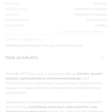
Materiał:
Mosiądz
Wykończenie:
Niklowane matowe
Do drzwi:
Antywłamaniowych
Rodzaj wkładki:
Dwustronna
Typ wkładki:
Z gałką
zobacz wszystkie parametry
Zawartość opakowania:
Wkładka bębenkowa, 5 kluczy, śruba mocująca.
Opis produktu
Wkładka R7 Extra na klucz poziomy oferuje
bardzo wysoki
poziom zabezpieczenia antywłamaniowego
i jest
dedykowana do zastosowania wszędzie tam, gdzie kwestie
związane z zapewnieniem bezpieczeństwa traktowane są
priorytetowo.
Właściwości i poszczególne parametry techniczne wkładki
potwierdzają
certyfikaty uznanych laboratoriów oraz
instytutów badawczych
takich jak: IMP, ICIM, BSI Kitemark