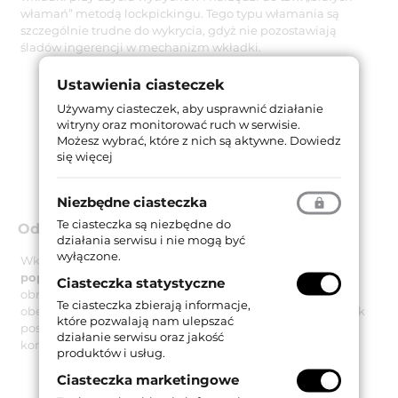
włamań” metodą lockpickingu. Tego typu włamania są
szczególnie trudne do wykrycia, gdyż nie pozostawiają
śladów ingerencji w mechanizm wkładki.
Ustawienia ciasteczek
Używamy ciasteczek, aby usprawnić działanie
witryny oraz monitorować ruch w serwisie.
Możesz wybrać, które z nich są aktywne.
Dowiedz
się więcej
Niezbędne ciasteczka
Te ciasteczka są niezbędne do
Odporność na ukręcenie i wyrwanie
działania serwisu i nie mogą być
wyłączone.
Wkładka R7 Extra jest również
odporna na złamanie
poprzez ukręcenie
przy użyciu maksymalnego momentu
Ciasteczka statystyczne
obrotowego 250 Nm, co przebadane zostało w teście
Te ciasteczka zbierają informacje,
obejmującym od 20 do 30 ukręceń. Co więcej sam bębenek
które pozwalają nam ulepszać
posiada zabezpieczenia uniemożliwiające wyrwanie go z
działanie serwisu oraz jakość
korpusu w czasie od trzech do pięciu minut.
produktów i usług.
Ciasteczka marketingowe