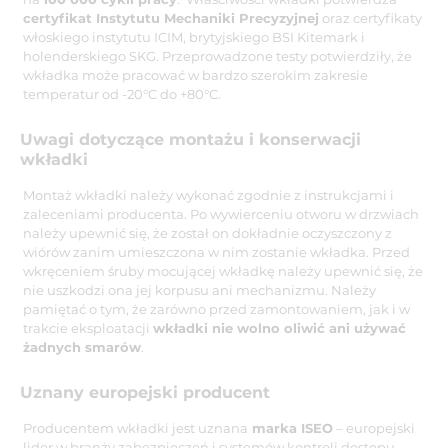
certyfikat Instytutu Mechaniki Precyzyjnej
oraz certyfikaty
włoskiego instytutu ICIM, brytyjskiego BSI Kitemark i
holenderskiego SKG. Przeprowadzone testy potwierdziły, że
wkładka może pracować w bardzo szerokim zakresie
temperatur od -20°C do +80°C.
Uwagi dotyczące montażu i konserwacji
wkładki
Montaż wkładki należy wykonać zgodnie z instrukcjami i
zaleceniami producenta. Po wywierceniu otworu w drzwiach
należy upewnić się, że został on dokładnie oczyszczony z
wiórów zanim umieszczona w nim zostanie wkładka. Przed
wkręceniem śruby mocującej wkładkę należy upewnić się, że
nie uszkodzi ona jej korpusu ani mechanizmu. Należy
pamiętać o tym, że zarówno przed zamontowaniem, jak i w
trakcie eksploatacji
wkładki nie wolno oliwić ani używać
żadnych smarów
.
Uznany europejski producent
Producentem wkładki jest uznana
marka ISEO
– europejski
lider w branży zabezpieczeń i systemów kontroli dostępu.