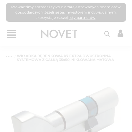
Prowadzimy sprzedaż tylko dla zarejestrowanych podmiotów
gospodarczych. Jeżeli jesteś inwestorem indywidualnym,
skorzystaj z naszej
listy partnerów
.
WKŁADKA BĘBENKOWA R7 EXTRA DWUSTRONNA
SYSTEMOWA Z GAŁKĄ 35x50, NIKLOWANA MATOWA