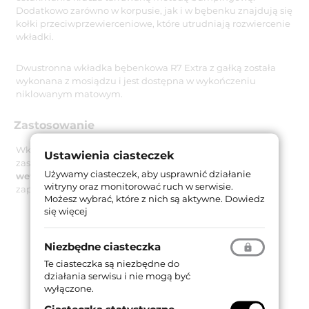
Dodatkowo zarówno w korpusie, jak i w bębenku znajdują się
kołki przeciwprzewierceniowe, które utrudniają rozwiercenie
wkładki.
Dwustronna wkładka bębenkowa R7 Extra z gałką została
wykonana z mosiądzu i jest dostępna w wykończeniu
niklowanym matowym.
Zastosowanie
Wkładka bębenkowa R7 Extra z gałką dedykowana jest do
Ustawienia ciasteczek
zastosowania zarówno
w drzwiach zewnętrznych, jak i
Używamy ciasteczek, aby usprawnić działanie
wewnętrznych
w miejscach, w których niezbędne jest
witryny oraz monitorować ruch w serwisie.
zapewnienie najwyższego poziomu bezpieczeństwa.
Możesz wybrać, które z nich są aktywne.
Dowiedz
się więcej
Niezbędne ciasteczka
Te ciasteczka są niezbędne do
działania serwisu i nie mogą być
wyłączone.