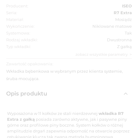
Producent:
ISEO
Seria:
R7 Extra
Materiał:
Mosiądz
Wykończenie:
Niklowane matowe
Systemowa:
Tak
Rodzaj wkładki:
Dwustronna
Typ wkładki:
Z gałką
zobacz wszystkie parametry
Zawartość opakowania:
Wkładka bębenkowa w wybranym przez klienta systemie,
śruba mocująca.
Opis produktu
Wyposażona w 11 kołków ze stali nierdzewnej
wkładka R7
Extra z gałką
posiada zarówno aktywne, jak i pasywne piny
górne oraz profilowe piny boczne. System kołków o różnej
amplitudzie drgań zapewnia odporność na otwarcie poprzez
ostukiwanie klucza tak zwaną metodą bumpingową.