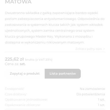
MATOWA
Dwustronna wkładka z gałką zapewniająca bardzo wysoki
poziom zabezpieczenia antywłamaniowego. Odpowiednia do
zastosowania w systemach klucza takich jak: system wkładek
ujednoliconych, system zamka centralnego oraz system
klucza grupowego Master Key. Wykonana z mosiądzu i
dostępna w wykończeniu niklowanym matowym.
Zobacz pełny opis
225,62 zł
brutto (z VAT 23%)
Cena za:
szt.
Zapytaj o produkt
Lista partnerów
Dostępność:
Na zamówienie
Czas dostawy:
Do potwierdzenia
Opakowanie jednostkowe:
1 szt.
Opakowanie zbiorcze:
1 szt.