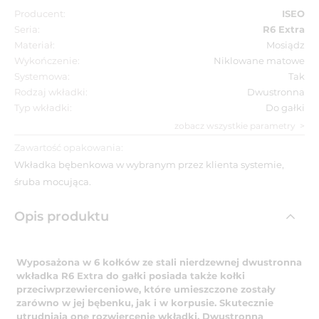
Producent:
ISEO
Seria:
R6 Extra
Materiał:
Mosiądz
Wykończenie:
Niklowane matowe
Systemowa:
Tak
Rodzaj wkładki:
Dwustronna
Typ wkładki:
Do gałki
zobacz wszystkie parametry
Zawartość opakowania:
Wkładka bębenkowa w wybranym przez klienta systemie,
śruba mocująca.
Opis produktu
Wyposażona w 6 kołków ze stali nierdzewnej dwustronna
wkładka R6 Extra do gałki posiada także kołki
przeciwprzewierceniowe, które umieszczone zostały
zarówno w jej bębenku, jak i w korpusie. Skutecznie
utrudniają one rozwiercenie wkładki. Dwustronna