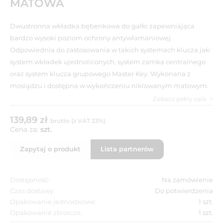
MATOWA
Dwustronna wkładka bębenkowa do gałki zapewniająca
bardzo wysoki poziom ochrony antywłamaniowej.
Odpowiednia do zastosowania w takich systemach klucza jak:
system wkładek ujednoliconych, system zamka centralnego
oraz system klucza grupowego Master Key. Wykonana z
mosiądzu i dostępna w wykończeniu niklowanym matowym.
Zobacz pełny opis
139,89 zł
brutto (z VAT 23%)
Cena za:
szt.
Zapytaj o produkt
Lista partnerów
Dostępność:
Na zamówienie
Czas dostawy:
Do potwierdzenia
Opakowanie jednostkowe:
1 szt.
Opakowanie zbiorcze:
1 szt.