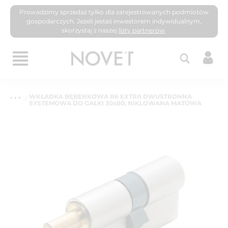
Prowadzimy sprzedaż tylko dla zarejestrowanych podmiotów
gospodarczych. Jeżeli jesteś inwestorem indywidualnym,
skorzystaj z naszej
listy partnerów
.
WKŁADKA BĘBENKOWA R6 EXTRA DWUSTRONNA
SYSTEMOWA DO GAŁKI 30x80, NIKLOWANA MATOWA