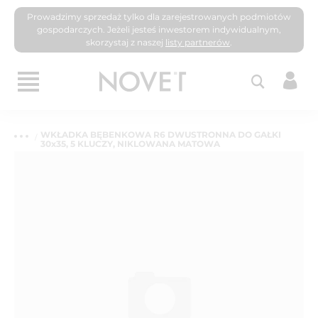
Prowadzimy sprzedaż tylko dla zarejestrowanych podmiotów
gospodarczych. Jeżeli jesteś inwestorem indywidualnym,
skorzystaj z naszej
listy partnerów
.
WKŁADKA BĘBENKOWA R6 DWUSTRONNA DO GAŁKI
30x35, 5 KLUCZY, NIKLOWANA MATOWA