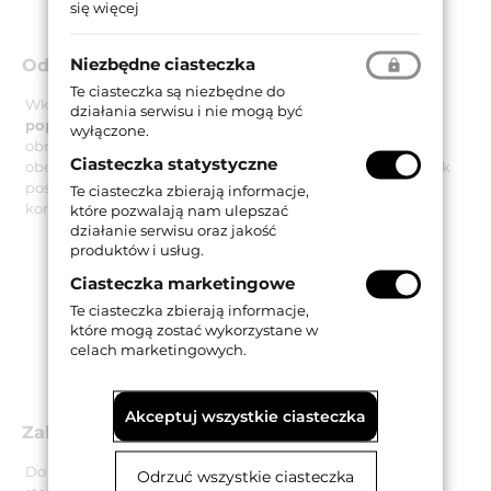
się więcej
Niezbędne ciasteczka
Odporność na ukręcenie i wyrwanie
Te ciasteczka są niezbędne do
Wkładka R6 Extra jest również
odporna na złamanie
działania serwisu i nie mogą być
poprzez ukręcenie
przy użyciu maksymalnego momentu
wyłączone.
obrotowego 250 Nm, co przebadane zostało w teście
Ciasteczka statystyczne
obejmującym od 20 do 30 ukręceń. Co więcej sam bębenek
posiada zabezpieczenia uniemożliwiające wyrwanie go z
Te ciasteczka zbierają informacje,
korpusu w czasie od trzech do pięciu minut.
które pozwalają nam ulepszać
działanie serwisu oraz jakość
produktów i usług.
Ciasteczka marketingowe
Te ciasteczka zbierają informacje,
które mogą zostać wykorzystane w
celach marketingowych.
Akceptuj wszystkie ciasteczka
Zabezpieczenia związane z kluczami
Do wkładki dołączonych jest pięć kluczy wykonanych ze
Odrzuć wszystkie ciasteczka