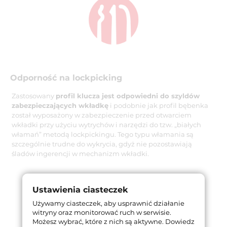
Odporność na lockpicking
Zastosowany
profil klucza jest odpowiedni do szyldów
zabezpieczających wkładkę
i podobnie jak profil bębenka
został wyposażony w zabezpieczenie przed otwarciem
wkładki przy użyciu wytrychów i narzędzi do tzw. „białych
włamań” metodą lockpickingu. Tego typu włamania są
szczególnie trudne do wykrycia, gdyż nie pozostawiają
śladów ingerencji w mechanizm wkładki.
Ustawienia ciasteczek
Używamy ciasteczek, aby usprawnić działanie
witryny oraz monitorować ruch w serwisie.
Możesz wybrać, które z nich są aktywne.
Dowiedz