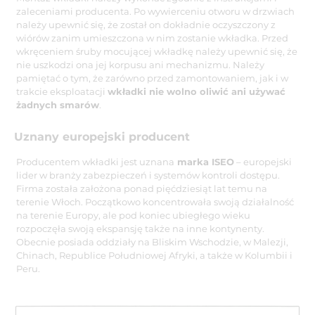
zaleceniami producenta. Po wywierceniu otworu w drzwiach
należy upewnić się, że został on dokładnie oczyszczony z
wiórów zanim umieszczona w nim zostanie wkładka. Przed
wkręceniem śruby mocującej wkładkę należy upewnić się, że
nie uszkodzi ona jej korpusu ani mechanizmu. Należy
pamiętać o tym, że zarówno przed zamontowaniem, jak i w
trakcie eksploatacji
wkładki nie wolno oliwić ani używać
żadnych smarów
.
Uznany europejski producent
Producentem wkładki jest uznana
marka ISEO
– europejski
lider w branży zabezpieczeń i systemów kontroli dostępu.
Firma została założona ponad pięćdziesiąt lat temu na
terenie Włoch. Początkowo koncentrowała swoją działalność
na terenie Europy, ale pod koniec ubiegłego wieku
rozpoczęła swoją ekspansję także na inne kontynenty.
Obecnie posiada oddziały na Bliskim Wschodzie, w Malezji,
Chinach, Republice Południowej Afryki, a także w Kolumbii i
Peru.