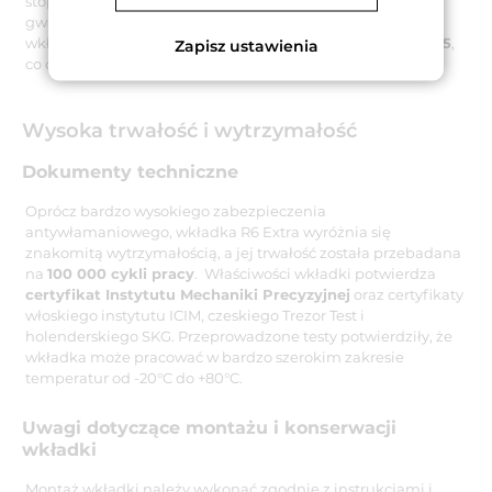
stopu niklowego o wysokim poziomie twardości, co
gwarantuje ich wieloletnią trwałość. Dostarczane wraz z
wkładką klucze posiadają
zabezpieczenie kodu w klasie 5
,
Zapisz ustawienia
co oznacza minimum 30 000 możliwych kombinacji.
Wysoka trwałość i wytrzymałość
Dokumenty techniczne
Oprócz bardzo wysokiego zabezpieczenia
antywłamaniowego, wkładka R6 Extra wyróżnia się
znakomitą wytrzymałością, a jej trwałość została przebadana
na
100 000 cykli pracy
. Właściwości wkładki potwierdza
certyfikat Instytutu Mechaniki Precyzyjnej
oraz certyfikaty
włoskiego instytutu ICIM, czeskiego Trezor Test i
holenderskiego SKG. Przeprowadzone testy potwierdziły, że
wkładka może pracować w bardzo szerokim zakresie
temperatur od -20°C do +80°C.
Uwagi dotyczące montażu i konserwacji
wkładki
Montaż wkładki należy wykonać zgodnie z instrukcjami i