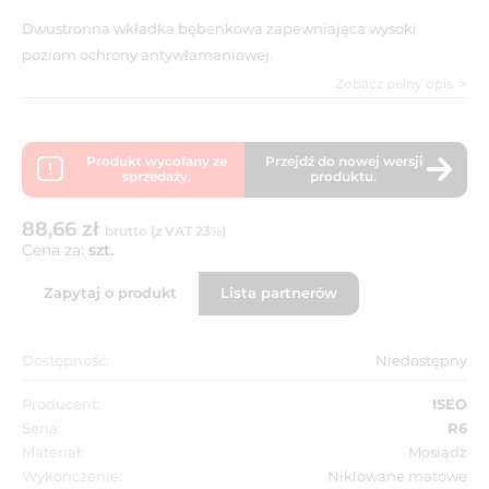
Dwustronna wkładka bębenkowa zapewniająca wysoki
poziom ochrony antywłamaniowej.
Zobacz pełny opis
Produkt wycofany ze
Przejdź do nowej wersji
sprzedaży.
produktu.
88,66 zł
brutto (z VAT 23%)
Cena za:
szt.
Zapytaj o produkt
Lista partnerów
Dostępność:
Niedostępny
Producent:
ISEO
Seria:
R6
Materiał:
Mosiądz
Wykończenie:
Niklowane matowe