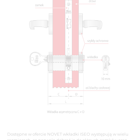
Dostępne w ofercie NOVET wkładki ISEO występują w wielu
rozmiarach, co pozwala dobrać je do różnych zamków oraz