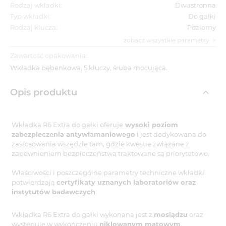
Rodzaj wkładki:
Dwustronna
Typ wkładki:
Do gałki
Rodzaj klucza:
Poziomy
zobacz wszystkie parametry
Zawartość opakowania:
Wkładka bębenkowa, 5 kluczy, śruba mocująca.
Opis produktu
Wkładka R6 Extra do gałki oferuje
wysoki poziom
zabezpieczenia antywłamaniowego
i jest dedykowana do
zastosowania wszędzie tam, gdzie kwestie związane z
zapewnieniem bezpieczeństwa traktowane są priorytetowo.
Właściwości i poszczególne parametry techniczne wkładki
potwierdzają
certyfikaty uznanych laboratoriów oraz
instytutów badawczych
.
Wkładka R6 Extra do gałki wykonana jest z
mosiądzu
oraz
występuje w wykończeniu
niklowanym matowym
.