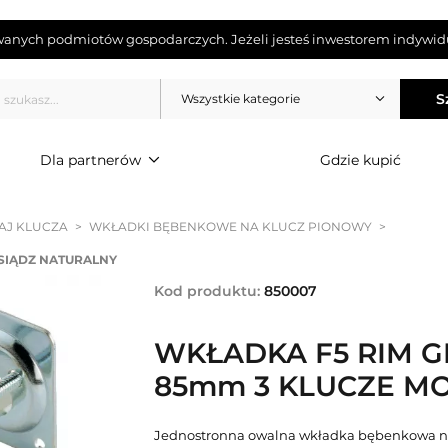
wanych podmiotów gospodarczych. Jeżeli jesteś inwestorem indywidu
S
Wszystkie kategorie
Dla partnerów
Gdzie kupić
AJ KLUCZA
>
WKŁADKI BĘBENKOWE NA KLUCZ PIONOWY
>
SIĄDZ NATURALNY
Kod produktu:
850007
WKŁADKA F5 RIM G
85mm 3 KLUCZE M
Jednostronna owalna wkładka bębenkowa na