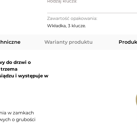
Rodzaj klucza:
Zawartość opakowania:
Wkładka, 3 klucze.
chniczne
Warianty produktu
Produk
y do drzwi o
 trzema
iądzu i występuje w
ania w zamkach
ych o grubości