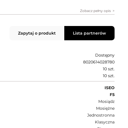
Zobacz pełny opis
Zapytaj o produkt
Lista partnerów
Dostępny
8020614028780
10 szt.
10 szt.
ISEO
F5
Mosiądz
Mosiężne
Jednostronna
Klasyczna