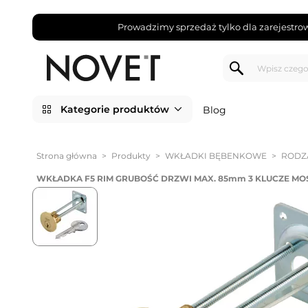
Prowadzimy sprzedaż tylko dla zarejestro
Kategorie produktów
Blog
Strona główna
>
Produkty
>
WKŁADKI BĘBENKOWE
>
RODZ
WKŁADKA F5 RIM GRUBOŚĆ DRZWI MAX. 85mm 3 KLUCZE MO