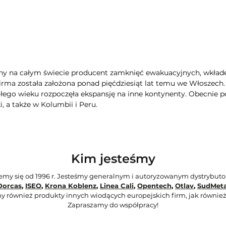
ny na całym świecie producent zamknięć ewakuacyjnych, wkła
Firma została założona ponad pięćdziesiąt lat temu we Włoszech
głego wieku rozpoczęła ekspansję na inne kontynenty. Obecnie po
, a także w Kolumbii i Peru.
Kim jesteśmy
jemy się od 1996 r. Jesteśmy generalnym i autoryzowanym dystrybut
Dorcas
,
ISEO
,
Krona Koblenz
,
Linea Cali
,
Opentech
,
Otlav
,
SudMeta
y również produkty innych wiodących europejskich firm, jak również
Zapraszamy do współpracy!