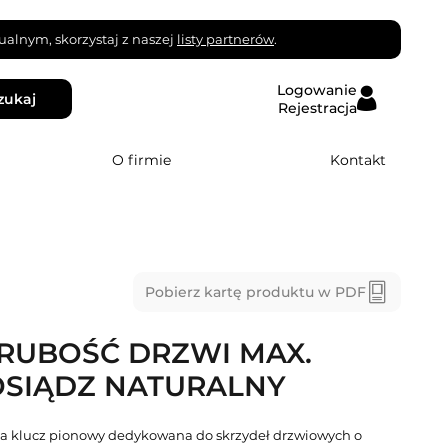
alnym, skorzystaj z naszej
listy partnerów
.
Logowanie
zukaj
Rejestracja
O firmie
Kontakt
Pobierz kartę produktu w PDF
RUBOŚĆ DRZWI MAX.
OSIĄDZ NATURALNY
 klucz pionowy dedykowana do skrzydeł drzwiowych o