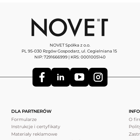
NOVET Spółka z o.o.
PL 95-030 Rzgów Gospodarz, ul. Cegielniana 15
NIP: 7291666999 | KRS: 0001005140
DLA PARTNERÓW
INF
Formularze
O fi
Instrukcje i certyfikaty
Poli
Materiały reklamowe
Zast