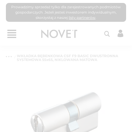
Prowadzimy sprzedaż tylko dla zarejestrowanych podmiotów
gospodarczych. Jeżeli jesteś inwestorem indywidualnym,
skorzystaj z naszej
listy partnerów
.
WKŁADKA BĘBENKOWA CSF F9 BASIC DWUSTRONNA
SYSTEMOWA 55x65, NIKLOWANA MATOWA