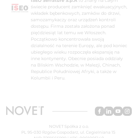
ISEO Serrature S.p.A
to znany na całym
świecie producent zamknięć ewakuacyjnych,
wkładek bębenkowych, zamków do drzwi,
samozamykaczy oraz urządzeń kontroli
dostępu. Firma została założona ponad
pięćdziesiąt lat temu we Włoszech.
Początkowo koncentrowała swoją
działalność na terenie Europy, ale pod koniec
ubiegłego wieku rozpoczęła ekspansję na
inne kontynenty. Obecnie posiada oddziały
na Bliskim Wschodzie, w Malezji, Chinach,
Republice Południowej Afryki, a także w
Kolumbii i Peru.
NOVET Spółka z o.o.
PL 95-030 Rzgów Gospodarz, ul. Cegielniana 15
NIP: 7291666999 | KRS: 0001005140