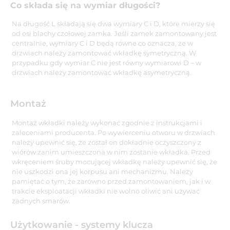
Co składa się na wymiar długości?
Na długość L składają się dwa wymiary C i D, które mierzy się
od osi blachy czołowej zamka. Jeśli zamek zamontowany jest
centralnie, wymiary C i D będą równe co oznacza, że w
drzwiach należy zamontować wkładkę symetryczną. W
przypadku gdy wymiar C nie jest równy wymiarowi D – w
drzwiach należy zamontować wkładkę asymetryczną.
Montaż
Montaż wkładki należy wykonać zgodnie z instrukcjami i
zaleceniami producenta. Po wywierceniu otworu w drzwiach
należy upewnić się, że został on dokładnie oczyszczony z
wiórów zanim umieszczona w nim zostanie wkładka. Przed
wkręceniem śruby mocującej wkładkę należy upewnić się, że
nie uszkodzi ona jej korpusu ani mechanizmu. Należy
pamiętać o tym, że zarówno przed zamontowaniem, jak i w
trakcie eksploatacji wkładki nie wolno oliwić ani używać
żadnych smarów.
Użytkowanie - systemy klucza