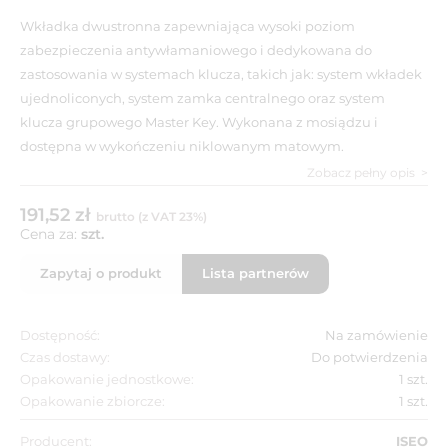
Wkładka dwustronna zapewniająca wysoki poziom
zabezpieczenia antywłamaniowego i dedykowana do
zastosowania w systemach klucza, takich jak: system wkładek
ujednoliconych, system zamka centralnego oraz system
klucza grupowego Master Key. Wykonana z mosiądzu i
dostępna w wykończeniu niklowanym matowym.
Zobacz pełny opis
191,52 zł
brutto (z VAT 23%)
Cena za:
szt.
Zapytaj o produkt
Lista partnerów
Dostępność:
Na zamówienie
Czas dostawy:
Do potwierdzenia
Opakowanie jednostkowe:
1 szt.
Opakowanie zbiorcze:
1 szt.
Producent:
ISEO