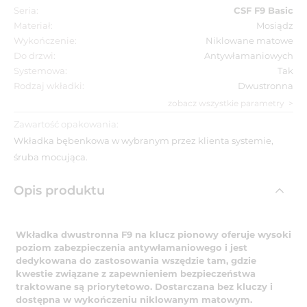
Seria:
CSF F9 Basic
Materiał:
Mosiądz
Wykończenie:
Niklowane matowe
Do drzwi:
Antywłamaniowych
Systemowa:
Tak
Rodzaj wkładki:
Dwustronna
zobacz wszystkie parametry
Zawartość opakowania:
Wkładka bębenkowa w wybranym przez klienta systemie,
śruba mocująca.
Opis produktu
Wkładka dwustronna F9 na klucz pionowy oferuje wysoki
poziom zabezpieczenia antywłamaniowego i jest
dedykowana do zastosowania wszędzie tam, gdzie
kwestie związane z zapewnieniem bezpieczeństwa
traktowane są priorytetowo. Dostarczana bez kluczy i
dostępna w wykończeniu niklowanym matowym.