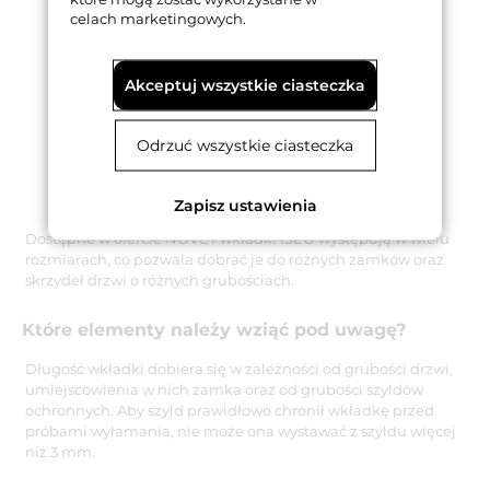
celach marketingowych.
Akceptuj wszystkie ciasteczka
Odrzuć wszystkie ciasteczka
Zapisz ustawienia
Dostępne w ofercie NOVET wkładki ISEO występują w wielu
rozmiarach, co pozwala dobrać je do różnych zamków oraz
skrzydeł drzwi o różnych grubościach.
Które elementy należy wziąć pod uwagę?
Długość wkładki dobiera się w zależności od grubości drzwi,
umiejscowienia w nich zamka oraz od grubości szyldów
ochronnych. Aby szyld prawidłowo chronił wkładkę przed
próbami wyłamania, nie może ona wystawać z szyldu więcej
niż 3 mm.