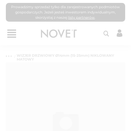
Prowadzimy sprzedaż tylko dla zarejestrowanych podmiotów
gospodarczych. Jeżeli jesteś inwestorem indywidualnym,
skorzystaj z naszej
listy partnerów
.
WIZJER DRZWIOWY Ø14mm (15-25mm) NIKLOWANY
MATOWY