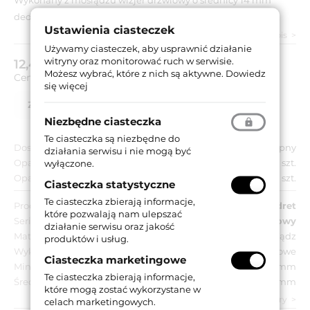
dedykowany do drzwi o grubości skrzydła 15-25 mm.
Ustawienia ciasteczek
Zobacz pełny opis
Używamy ciasteczek, aby usprawnić działanie
witryny oraz monitorować ruch w serwisie.
12,44 zł
brutto (z VAT 23%)
Możesz wybrać, które z nich są aktywne.
Dowiedz
Cena za:
szt.
się więcej
Zapytaj o produkt
Lista partnerów
Niezbędne ciasteczka
Te ciasteczka są niezbędne do
Dostępność:
Dostępny
działania serwisu i nie mogą być
Opakowanie jednostkowe:
1 szt.
wyłączone.
Opakowanie zbiorcze:
40 szt.
Ciasteczka statystyczne
Te ciasteczka zbierają informacje,
Producent:
Pedret
które pozwalają nam ulepszać
Seria:
Wizjer drzwiowy
działanie serwisu oraz jakość
Materiał:
Mosiądz
produktów i usług.
Wykończenie:
Niklowane matowe
Ciasteczka marketingowe
Minimalna grubość drzwi:
15 ÷ 25 mm
Te ciasteczka zbierają informacje,
Średnica otworu:
14 mm
które mogą zostać wykorzystane w
zobacz wszystkie parametry
celach marketingowych.