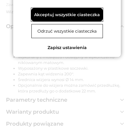
Zawartość opakowania:
Wizjer drzwiowy.
Akceptuj wszystkie ciasteczka
Opis produktu
Odrzuć wszystkie ciasteczka
Wizjer drzwiowy dedykowany do drzwi o grubości
Zapisz ustawienia
skrzydła 15-25 mm.
Wykonany z mosiądzu i dostępny w wykończeniu
niklowanym matowym.
Wyposażony w plastikowe soczewki.
Zapewnia kąt widzenia 200°.
Średnica wizjera wynosi Ø 14 mm.
Opcjonalnie do wizjera można zamówić przedłużkę,
która przedłuży go o dodatkowe 22 mm.
Parametry techniczne
Warianty produktu
Produkty powiązane