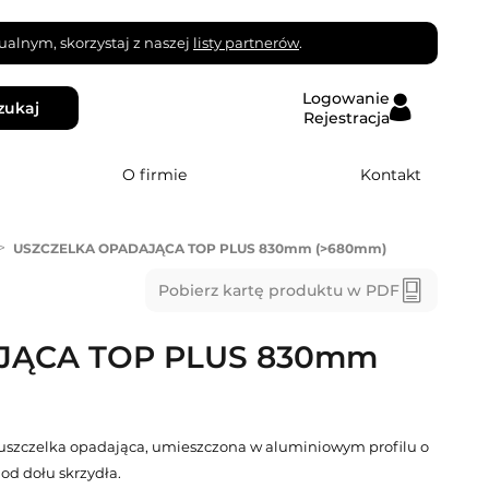
alnym, skorzystaj z naszej
listy partnerów
.
Logowanie
zukaj
Rejestracja
O firmie
Kontakt
>
USZCZELKA OPADAJĄCA TOP PLUS 830mm (>680mm)
Pobierz kartę produktu w PDF
JĄCA TOP PLUS 830mm
szczelka opadająca, umieszczona w aluminiowym profilu o
d dołu skrzydła.