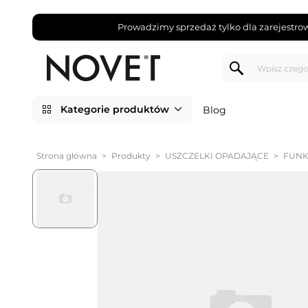
Prowadzimy sprzedaż tylko dla zarejestro
Kategorie produktów
Blog
Strona główna
>
Produkty
>
USZCZELKI OPADAJĄCE
>
FUNK