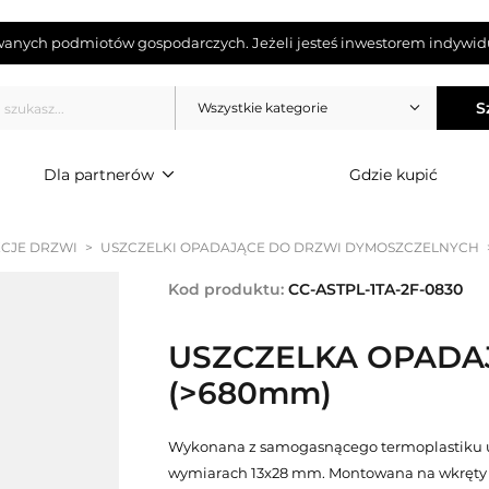
wanych podmiotów gospodarczych. Jeżeli jesteś inwestorem indywidu
S
Wszystkie kategorie
Dla partnerów
Gdzie kupić
CJE DRZWI
>
USZCZELKI OPADAJĄCE DO DRZWI DYMOSZCZELNYCH
Kod produktu:
CC-ASTPL-1TA-2F-0830
USZCZELKA OPADA
(>680mm)
Wykonana z samogasnącego termoplastiku u
wymiarach 13x28 mm. Montowana na wkręty o