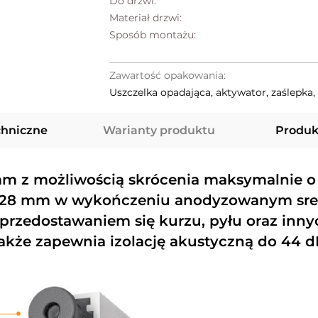
Do drzwi:
Materiał drzwi:
Sposób montażu:
Zawartość opakowania:
Uszczelka opadająca, aktywator, zaślepka
chniczne
Warianty produktu
Produk
mm z możliwością skrócenia maksymalnie 
3x28 mm w wykończeniu anodyzowanym sre
d przedostawaniem się kurzu, pyłu oraz in
akże zapewnia izolację akustyczną do 44 d