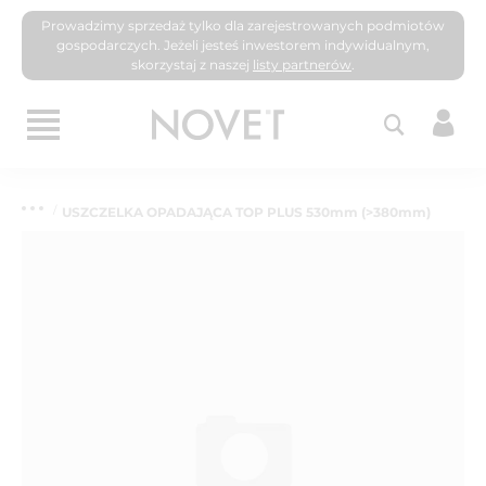
Prowadzimy sprzedaż tylko dla zarejestrowanych podmiotów
gospodarczych. Jeżeli jesteś inwestorem indywidualnym,
skorzystaj z naszej
listy partnerów
.
USZCZELKA OPADAJĄCA TOP PLUS 530mm (>380mm)