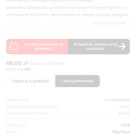
uszczelka opadająca, umieszczona w aluminiowym profilu o
wymiarach 13x28 mm. Montowana na wkręty od dołu skrzydła.
Zobacz pełny opis
Produkt wycofany ze
Przejdź do nowej wersji
sprzedaży.
produktu.
68,08 zł
brutto (z VAT 23%)
Cena za:
szt.
Zapytaj o produkt
Lista partnerów
Dostępność:
Niedostępny
Opakowanie jednostkowe:
5 szt.
Opakowanie zbiorcze:
50 szt.
Producent:
CCE
Seria:
Top Plus