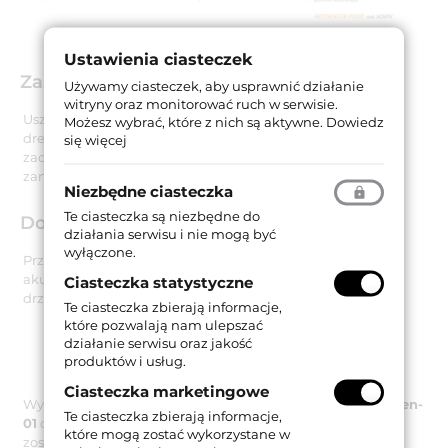
Ustawienia ciasteczek
Zastosowanie
Używamy ciasteczek, aby usprawnić działanie
witryny oraz monitorować ruch w serwisie.
Uszczelka jest dedykowana do zastosowania w drzwiach
Możesz wybrać, które z nich są aktywne.
Dowiedz
drewnianych oraz antywłamaniowych. W przypadku
się więcej
zaopatrzenia się w aktywator pivot, uszczelkę można
zamontować również w drzwiach typu pivot.
Niezbędne ciasteczka
Te ciasteczka są niezbędne do
Dokumenty techniczne
działania serwisu i nie mogą być
wyłączone.
Przeprowadzone badanie potwierdziło izolacyjność
akustyczną uszczelki
44 dB
przy zachowaniu szczeliny
Ciasteczka statystyczne
drzwiowej wynoszącej 18 mm.
Te ciasteczka zbierają informacje,
które pozwalają nam ulepszać
działanie serwisu oraz jakość
produktów i usług.
Ciasteczka marketingowe
Wyniki testów potwierdza raport z badań
PB Z10-G03-04-en-
Te ciasteczka zbierają informacje,
01
opublikowany przez instytut ift Rosenheim. Uszczelka
które mogą zostać wykorzystane w
została przebadana na 200 000 cykli pracy.