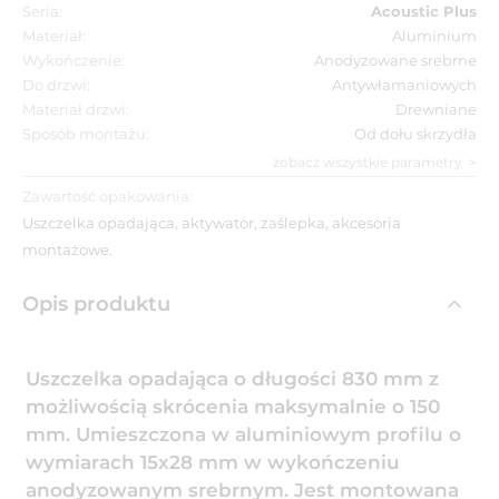
Seria:
Acoustic Plus
Materiał:
Aluminium
Wykończenie:
Anodyzowane srebrne
Do drzwi:
Antywłamaniowych
Materiał drzwi:
Drewniane
Sposób montażu:
Od dołu skrzydła
zobacz wszystkie parametry
Zawartość opakowania:
Uszczelka opadająca, aktywator, zaślepka, akcesoria
montażowe.
Opis produktu
Uszczelka opadająca o długości 830 mm z
możliwością skrócenia maksymalnie o 150
mm. Umieszczona w aluminiowym profilu o
wymiarach 15x28 mm w wykończeniu
anodyzowanym srebrnym. Jest montowana