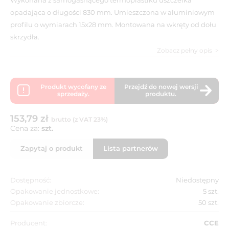
opadająca o długości 830 mm. Umieszczona w aluminiowym
profilu o wymiarach 15x28 mm. Montowana na wkręty od dołu
skrzydła.
Zobacz pełny opis
Produkt wycofany ze
Przejdź do nowej wersji
sprzedaży.
produktu.
153,79 zł
brutto (z VAT 23%)
Cena za:
szt.
Zapytaj o produkt
Lista partnerów
Dostępność:
Niedostępny
Opakowanie jednostkowe:
5 szt.
Opakowanie zbiorcze:
50 szt.
Producent:
CCE