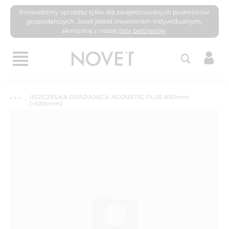
Prowadzimy sprzedaż tylko dla zarejestrowanych podmiotów
gospodarczych. Jeżeli jesteś inwestorem indywidualnym,
skorzystaj z naszej
listy partnerów
.
USZCZELKA OPADAJĄCA ACOUSTIC PLUS 830mm
(>680mm)