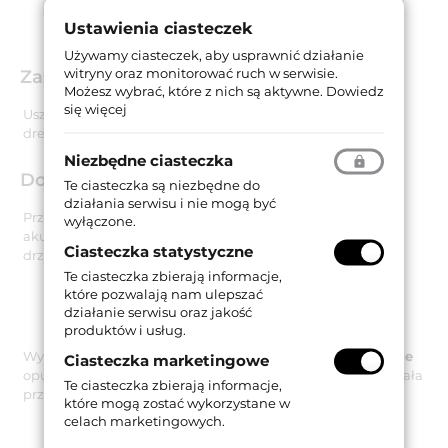
Ustawienia ciasteczek
Używamy ciasteczek, aby usprawnić działanie
witryny oraz monitorować ruch w serwisie.
Zastosowanie
Możesz wybrać, które z nich są aktywne.
Dowiedz
się więcej
Uszczelka jest dedykowana do zastosowania w drzwiach
drewnianych oraz w drzwiach przeciwwłamaniowych.
Niezbędne ciasteczka
Dokumenty techniczne
Te ciasteczka są niezbędne do
działania serwisu i nie mogą być
Przeprowadzone badanie potwierdziło izolacyjność
wyłączone.
akustyczną uszczelki
51 dB
przy zachowaniu szczeliny
Ciasteczka statystyczne
drzwiowej wynoszącej 14 mm.
Te ciasteczka zbierają informacje,
które pozwalają nam ulepszać
działanie serwisu oraz jakość
produktów i usług.
Wyniki testów potwierdza raport z badań
04 02 23.Z1 + Z11e
Ciasteczka marketingowe
opublikowany przez instytut ift Rosenheim. Uszczelka została
Te ciasteczka zbierają informacje,
przebadana na 200 000 cykli pracy.
które mogą zostać wykorzystane w
celach marketingowych.