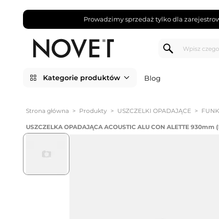
Prowadzimy sprzedaż tylko dla zarejestro
Kategorie produktów
Blog
Strona główna
>
Produkty
>
USZCZELKI OPADAJĄCE
>
FUNK
USZCZELKA OPADAJĄCA ACOUSTIC ALU CON ALETTE 930mm 