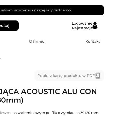
alnym, skorzystaj z naszej
listy partnerów
.
Logowanie
zukaj
Rejestracja
O firmie
Kontakt
>
Pobierz kartę produktu w PDF
JĄCA ACOUSTIC ALU CON
80mm)
mieszczona w aluminiowym profilu o wymiarach 39x20 mm.