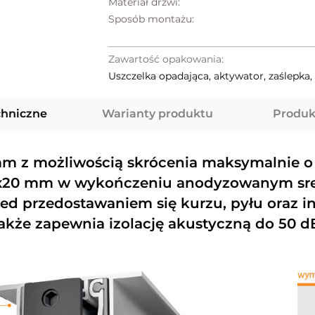
Materiał drzwi:
Sposób montażu:
Zawartość opakowania:
Uszczelka opadająca, aktywator, zaślepka
chniczne
Warianty produktu
Produk
mm z możliwością skrócenia maksymalnie 
9x20 mm w wykończeniu anodyzowanym sre
rzed przedostawaniem się kurzu, pyłu oraz
akże zapewnia izolację akustyczną do 50 d