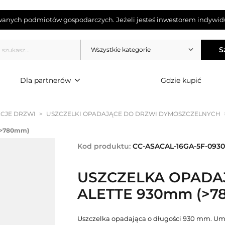
wanych podmiotów gospodarczych. Jeżeli jesteś inwestorem indywidu
S
Wszystkie kategorie
Dla partnerów
Gdzie kupić
CJE DRZWI
>
USZCZELKI OPADAJĄCE DO DRZWI DYMOSZCZELNYCH
(>780mm)
Kod produktu:
CC-ASACAL-16GA-5F-0930
USZCZELKA OPADA
ALETTE 930mm (>7
Uszczelka opadająca o długości 930 mm. U