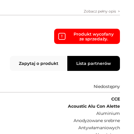
Zobacz pełny opis
Produkt wycofany
ze sprzedaży.
Zapytaj o produkt
Lista partnerów
Niedostępny
CCE
Acoustic Alu Con Alette
Aluminium
Anodyzowane srebrne
Antywłamaniowych