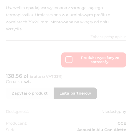
Uszczelka opadająca wykonana z samogasnącego
termoplastiku. Umieszczona w aluminiowym profilu o
wymiarach 39x20 mm. Montowana na wkręty od dołu
skrzydła.
Zobacz pełny opis
Produkt wycofany ze
sprzedaży.
138,56 zł
brutto (z VAT 23%)
Cena za:
szt.
Zapytaj o produkt
Lista partnerów
Dostępność:
Niedostępny
Producent:
CCE
Seria:
Acoustic Alu Con Alette