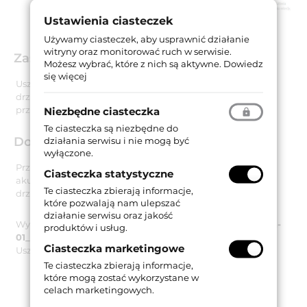
Ustawienia ciasteczek
Używamy ciasteczek, aby usprawnić działanie
witryny oraz monitorować ruch w serwisie.
Zastosowanie
Możesz wybrać, które z nich są aktywne.
Dowiedz
się więcej
Uszczelka jest dedykowana do zastosowania w
drzwiach profilowych aluminiowych, drzwiach
przeciwwłamaniowych oraz w drzwiach dymoszczelnych.
Niezbędne ciasteczka
Te ciasteczka są niezbędne do
Dokumenty techniczne
działania serwisu i nie mogą być
wyłączone.
Przeprowadzone badanie potwierdziło izolacyjność
Ciasteczka statystyczne
akustyczną uszczelki
50 dB
przy zachowaniu szczeliny
Te ciasteczka zbierają informacje,
drzwiowej wynoszącej 14 mm.
które pozwalają nam ulepszać
działanie serwisu oraz jakość
Wyniki testów potwierdza raport z badań
PB10-G03-04-en-
produktów i usług.
01_PB01
opublikowany przez instytut ift Rosenheim.
Ciasteczka marketingowe
Uszczelka została przebadana na 200 000 cykli pracy.
Te ciasteczka zbierają informacje,
które mogą zostać wykorzystane w
celach marketingowych.