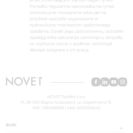
je do zmieniających się wymagań rynku.
Ponadto regularnie wprowadza na rynek
innowacyjne rozwiązania takie jak na
przykład uszczelki wyposażone w
hydrauliczny mechanizm opóźnionego
opadania. Dzięki jego zastosowaniu, uszczelki
opadają kilka sekund po zamknięciu skrzydła,
co wyklucza tarcie o podłoże i eliminuje
dźwięki związane z ich pracą.
NOVET Spółka z o.o.
PL 95-030 Rzgów Gospodarz, ul. Cegielniana 15
NIP: 7291666999 | KRS: 0001005140
BLOG