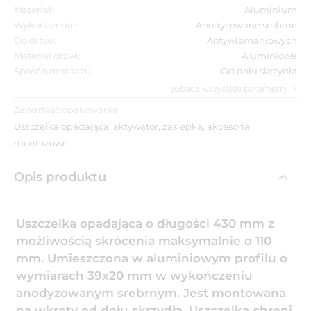
Materiał:
Aluminium
Wykończenie:
Anodyzowane srebrne
Do drzwi:
Antywłamaniowych
Materiał drzwi:
Aluminiowe
Sposób montażu:
Od dołu skrzydła
zobacz wszystkie parametry
Zawartość opakowania:
Uszczelka opadająca, aktywator, zaślepka, akcesoria
montażowe.
Opis produktu
Uszczelka opadająca o długości 430 mm z
możliwością skrócenia maksymalnie o 110
mm. Umieszczona w aluminiowym profilu o
wymiarach 39x20 mm w wykończeniu
anodyzowanym srebrnym. Jest montowana
na wkręty od dołu skrzydła. Uszczelka chroni