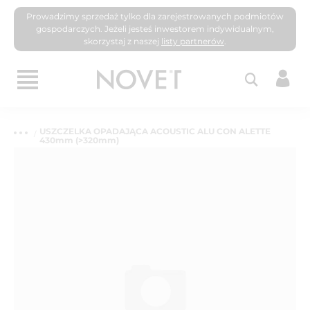
Prowadzimy sprzedaż tylko dla zarejestrowanych podmiotów
gospodarczych. Jeżeli jesteś inwestorem indywidualnym,
skorzystaj z naszej
listy partnerów
.
USZCZELKA OPADAJĄCA ACOUSTIC ALU CON ALETTE
430mm (>320mm)