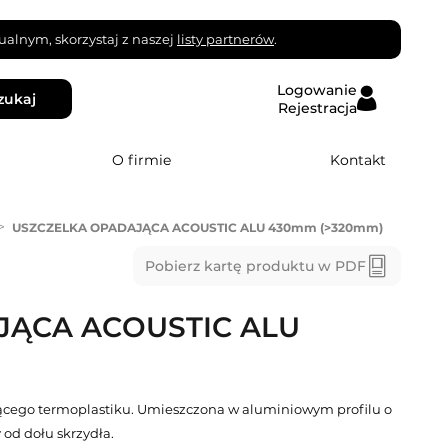
alnym, skorzystaj z naszej
listy partnerów
.
Logowanie
zukaj
Rejestracja
O firmie
Kontakt
>
USZCZELKA OPADAJĄCA ACOUSTIC ALU 430mm (>320mm)
Pobierz kartę produktu w PDF
JĄCA ACOUSTIC ALU
cego termoplastiku. Umieszczona w aluminiowym profilu o
d dołu skrzydła.