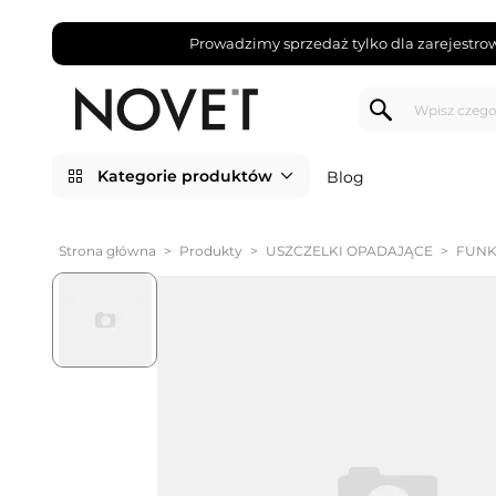
Prowadzimy sprzedaż tylko dla zarejestro
Kategorie produktów
Blog
Strona główna
>
Produkty
>
USZCZELKI OPADAJĄCE
>
FUNK