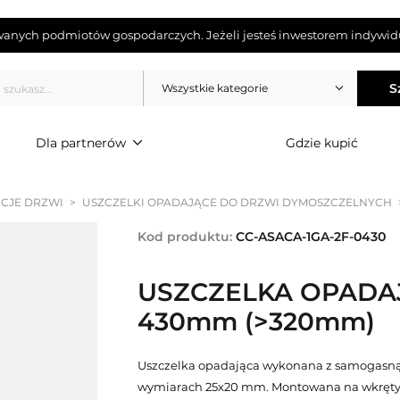
wanych podmiotów gospodarczych. Jeżeli jesteś inwestorem indywidu
S
Wszystkie kategorie
Dla partnerów
Gdzie kupić
CJE DRZWI
>
USZCZELKI OPADAJĄCE DO DRZWI DYMOSZCZELNYCH
Kod produktu:
CC-ASACA-1GA-2F-0430
USZCZELKA OPADA
430mm (>320mm)
Uszczelka opadająca wykonana z samogasną
wymiarach 25x20 mm. Montowana na wkręty o