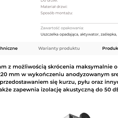
Do drzwi:
Materiał drzwi:
Sposób montażu:
Zawartość opakowania:
Uszczelka opadająca, aktywator, zaślepka
chniczne
Warianty produktu
Produk
mm z możliwością skrócenia maksymalnie 
5x20 mm w wykończeniu anodyzowanym sre
d przedostawaniem się kurzu, pyłu oraz in
akże zapewnia izolację akustyczną do 50 d