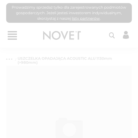
Prowadzimy sprzedaż tylko dla zarejestrowanych podmiotów
gospodarczych. Jeżeli jesteś inwestorem indywidualnym,
skorzystaj z naszej
listy partnerów
.
USZCZELKA OPADAJĄCA ACOUSTIC ALU 1130mm
(>980mm)