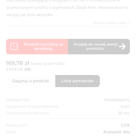
aluminiowym profilu o wymiarach 25x20 mm. Montowana na
wkręty od dołu skrzydła.
Zobacz pełny opis
Produkt wycofany ze
Przejdź do nowej wersji
sprzedaży.
produktu.
169,78 zł
brutto (z VAT 23%)
Cena za:
szt.
Zapytaj o produkt
Lista partnerów
Dostępność:
Niedostępny
Opakowanie jednostkowe:
5 szt.
Opakowanie zbiorcze:
30 szt.
Producent:
CCE
Seria:
Acoustic Alu