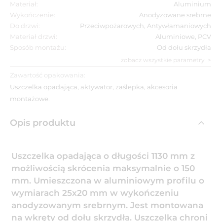
Materiał:
Aluminium
Wykończenie:
Anodyzowane srebrne
Do drzwi:
Przeciwpożarowych, Antywłamaniowych
Materiał drzwi:
Aluminiowe, PCV
Sposób montażu:
Od dołu skrzydła
zobacz wszystkie parametry
Zawartość opakowania:
Uszczelka opadająca, aktywator, zaślepka, akcesoria
montażowe.
Opis produktu
Uszczelka opadająca o długości 1130 mm z
możliwością skrócenia maksymalnie o 150
mm. Umieszczona w aluminiowym profilu o
wymiarach 25x20 mm w wykończeniu
anodyzowanym srebrnym. Jest montowana
na wkręty od dołu skrzydła. Uszczelka chroni