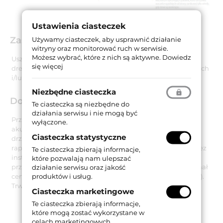
Ustawienia ciasteczek
Zastosowanie
Używamy ciasteczek, aby usprawnić działanie
witryny oraz monitorować ruch w serwisie.
Możesz wybrać, które z nich są aktywne.
Dowiedz
Uszczelka dedykowana jest do zastosowania w drzwiach
się więcej
drewnianych / PCV, w tym także w drzwiach dymoszczelnych
i/lub przeciwpożarowych.
Niezbędne ciasteczka
Dokumenty techniczne
Te ciasteczka są niezbędne do
działania serwisu i nie mogą być
Przeprowadzone badanie potwierdziło izolacyjność
wyłączone.
akustyczną uszczelki
50 dB
przy zachowaniu szczeliny
Ciasteczka statystyczne
drzwiowej wynoszącej 14 mm. Wyniki testów potwierdza
raport z badań
PB-G03-04-en-01_PB01
opublikowany przez
Te ciasteczka zbierają informacje,
instytut
ift Rosenheim
. Model Acoustic Alu został również
które pozwalają nam ulepszać
przebadany w drzwiach przeciwpożarowych
EI120
i otrzymał
działanie serwisu oraz jakość
produktów i usług.
certyfikat
Applus laboratories
(LGAI Technological Center).
Trwałość uszczelki potwierdza test
200 000 cykli pracy
.
Ciasteczka marketingowe
Te ciasteczka zbierają informacje,
które mogą zostać wykorzystane w
celach marketingowych.