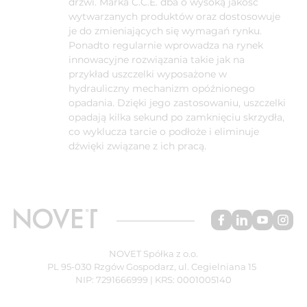
drzwi. Marka C.C.E. dba o wysoką jakość
wytwarzanych produktów oraz dostosowuje
je do zmieniających się wymagań rynku.
Ponadto regularnie wprowadza na rynek
innowacyjne rozwiązania takie jak na
przykład uszczelki wyposażone w
hydrauliczny mechanizm opóźnionego
opadania. Dzięki jego zastosowaniu, uszczelki
opadają kilka sekund po zamknięciu skrzydła,
co wyklucza tarcie o podłoże i eliminuje
dźwięki związane z ich pracą.
NOVET Spółka z o.o.
PL 95-030 Rzgów Gospodarz, ul. Cegielniana 15
NIP: 7291666999 | KRS: 0001005140