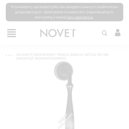
Prowadzimy sprzedaż tylko dla zarejestrowanych podmiotów
gospodarczych. Jeżeli jesteś inwestorem indywidualnym,
skorzystaj z naszej
listy partnerów
.
UCHWYT DRZWIOWY TOSCA 225mm SZYLD 101 AN
[MONTAŻ JEDNOSTRONNY]