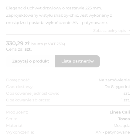
Elegancki uchwyt drzwiowy o rozstawie 225 mm.
Zaprojektowany w stylu shabby-chic. Jest wykonany z
mosiądzu i posiada wykończenie AN - patynowane.
Zobacz pełny opis
330,29 zł
brutto (z VAT 23%)
Cena za:
szt.
Zapytaj o produkt
Lista partnerów
Dostępność:
Na zamówienie
Czas dostawy:
Do 8 tygodni
Opakowanie jednostkowe:
1 szt.
Opakowanie zbiorcze:
1 szt.
Producent:
Linea Cali
Seria:
Tosca
Materiał:
Mosiądz
Wykończenie:
AN - patynowane