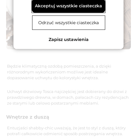
Akceptuj wszystkie ciasteczka
Odrzuć wszystkie ciasteczka
Zapisz ustawienia
Będzie klimatyczną ozdobą pomieszczenia, a dzięki
różnorodnym wykończeniom możliwe jest idealne
dopasowanie uchwytu do kolorystyki wnętrza.
Uchwyt drzwiowy Tosca najczęściej jest dobierany do drzwi z
prawdziwego drewna, w domach, pałacach czy rezydencjach
ze starymi lub celowo postarzanymi meblami.
Wnętrze z duszą
Entuzjaści shabby-chic uważają, że jest to styl z duszą, który
potrafi całkowicie odmienić sposób postrzegania wnętrza.