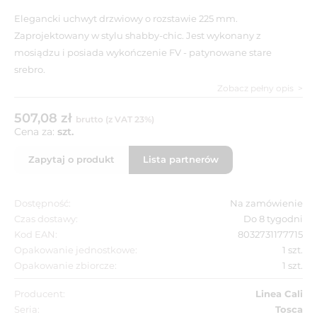
Elegancki uchwyt drzwiowy o rozstawie 225 mm.
Zaprojektowany w stylu shabby-chic. Jest wykonany z
mosiądzu i posiada wykończenie FV - patynowane stare
srebro.
Zobacz pełny opis
507,08 zł
brutto (z VAT 23%)
Cena za:
szt.
Zapytaj o produkt
Lista partnerów
Dostępność:
Na zamówienie
Czas dostawy:
Do 8 tygodni
Kod EAN:
8032731177715
Opakowanie jednostkowe:
1 szt.
Opakowanie zbiorcze:
1 szt.
Producent:
Linea Cali
Seria:
Tosca