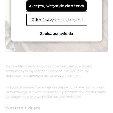
Akceptuj wszystkie ciasteczka
Odrzuć wszystkie ciasteczka
Zapisz ustawienia
Będzie klimatyczną ozdobą pomieszczenia, a dzięki
różnorodnym wykończeniom możliwe jest idealne
dopasowanie uchwytu do kolorystyki wnętrza.
Uchwyt drzwiowy Tosca najczęściej jest dobierany do drzwi z
prawdziwego drewna, w domach, pałacach czy rezydencjach
ze starymi lub celowo postarzanymi meblami.
Wnętrze z duszą