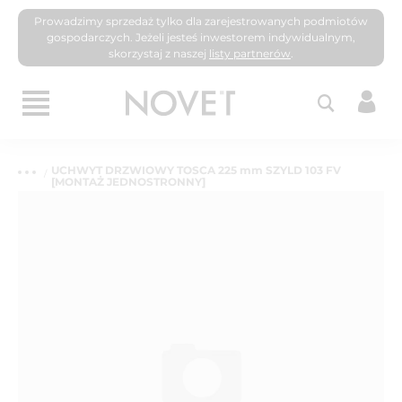
Prowadzimy sprzedaż tylko dla zarejestrowanych podmiotów
gospodarczych. Jeżeli jesteś inwestorem indywidualnym,
skorzystaj z naszej
listy partnerów
.
UCHWYT DRZWIOWY TOSCA 225 mm SZYLD 103 FV
[MONTAŻ JEDNOSTRONNY]