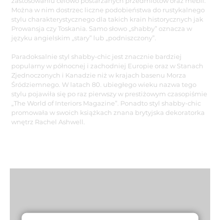
zastosowaniu celowo postarzanych przedmiotów oraz mebli.
Można w nim dostrzec liczne podobieństwa do rustykalnego
stylu charakterystycznego dla takich krain historycznych jak
Prowansja czy Toskania. Samo słowo „shabby” oznacza w
języku angielskim „stary” lub „podniszczony”.
Paradoksalnie styl shabby-chic jest znacznie bardziej
popularny w północnej i zachodniej Europie oraz w Stanach
Zjednoczonych i Kanadzie niż w krajach basenu Morza
Śródziemnego. W latach 80. ubiegłego wieku nazwa tego
stylu pojawiła się po raz pierwszy w prestiżowym czasopiśmie
„The World of Interiors Magazine”. Ponadto styl shabby-chic
promowała w swoich książkach znana brytyjska dekoratorka
wnętrz Rachel Ashwell.