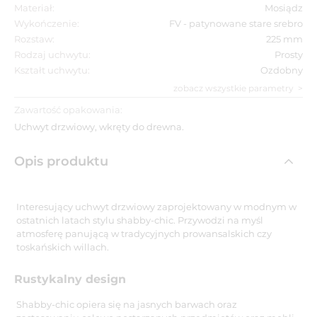
Materiał:
Mosiądz
Wykończenie:
FV - patynowane stare srebro
Rozstaw:
225 mm
Rodzaj uchwytu:
Prosty
Kształt uchwytu:
Ozdobny
zobacz wszystkie parametry
Zawartość opakowania:
Uchwyt drzwiowy, wkręty do drewna.
Opis produktu
Interesujący uchwyt drzwiowy zaprojektowany w modnym w
ostatnich latach stylu shabby-chic. Przywodzi na myśl
atmosferę panującą w tradycyjnych prowansalskich czy
toskańskich willach.
Rustykalny design
Shabby-chic opiera się na jasnych barwach oraz