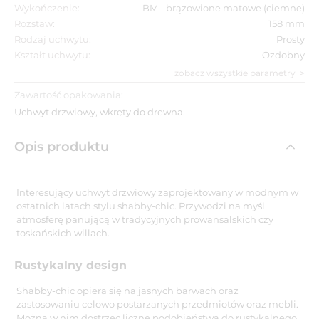
Wykończenie:
BM - brązowione matowe (ciemne)
Rozstaw:
158 mm
Rodzaj uchwytu:
Prosty
Kształt uchwytu:
Ozdobny
zobacz wszystkie parametry
Zawartość opakowania:
Uchwyt drzwiowy, wkręty do drewna.
Opis produktu
Interesujący uchwyt drzwiowy zaprojektowany w modnym w
ostatnich latach stylu shabby-chic. Przywodzi na myśl
atmosferę panującą w tradycyjnych prowansalskich czy
toskańskich willach.
Rustykalny design
Shabby-chic opiera się na jasnych barwach oraz
zastosowaniu celowo postarzanych przedmiotów oraz mebli.
Można w nim dostrzec liczne podobieństwa do rustykalnego