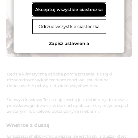
Akceptuj wszystkie ciasteczka
Odrzuć wszystkie ciasteczka
Zapisz ustawienia
Będzie klimatyczną ozdobą pomieszczenia, a dzięki
różnorodnym wykończeniom możliwe jest idealne
dopasowanie uchwytu do kolorystyki wnętrza.
Uchwyt drzwiowy Tosca najczęściej jest dobierany do drzwi z
prawdziwego drewna, w domach, pałacach czy rezydencjach
ze starymi lub celowo postarzanymi meblami.
Wnętrze z duszą
Entuzjaści shabby-chic uważają, że jest to styl z duszą, który