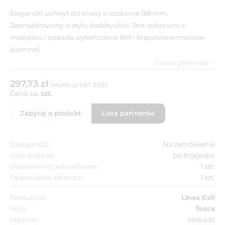
Elegancki uchwyt drzwiowy o rozstawie 158 mm.
Zaprojektowany w stylu shabby-chic. Jest wykonany z
mosiądzu i posiada wykończenie BM - brązowione matowe
(ciemne).
Zobacz pełny opis
297,73 zł
brutto (z VAT 23%)
Cena za:
szt.
Zapytaj o produkt
Lista partnerów
Dostępność:
Na zamówienie
Czas dostawy:
Do 8 tygodni
Opakowanie jednostkowe:
1 szt.
Opakowanie zbiorcze:
1 szt.
Producent:
Linea Cali
Seria:
Tosca
Materiał:
Mosiądz