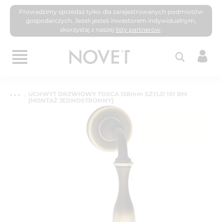
Prowadzimy sprzedaż tylko dla zarejestrowanych podmiotów
gospodarczych. Jeżeli jesteś inwestorem indywidualnym,
skorzystaj z naszej
listy partnerów
.
UCHWYT DRZWIOWY TOSCA 158mm SZYLD 101 BM
[MONTAŻ JEDNOSTRONNY]