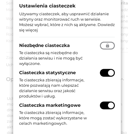
Seria:
Margherita
Ustawienia ciasteczek
Materiał:
Mosiądz
Używamy ciasteczek, aby usprawnić działanie
OB - brązowione matowe (ciemne) +
Wykończenie:
witryny oraz monitorować ruch w serwisie.
przecierane lakierowane
Możesz wybrać, które z nich są aktywne.
Dowiedz
Rozstaw:
240 mm
się więcej
Rodzaj uchwytu:
Odsadzony
Kształt uchwytu:
Ozdobny
Niezbędne ciasteczka
zobacz wszystkie parametry
Te ciasteczka są niezbędne do
Zawartość opakowania:
działania serwisu i nie mogą być
wyłączone.
Uchwyt drzwiowy, wkręty do drewna.
Ciasteczka statystyczne
Opis produktu
Te ciasteczka zbierają informacje,
które pozwalają nam ulepszać
działanie serwisu oraz jakość
produktów i usług.
Uchwyt drzwiowy o rozstawie 240 mm, dedykowany do
montażu jednostronnego na śruby przelotowe na drzwiach
Ciasteczka marketingowe
drewnianych. Posiada szeroką rękojeść dzięki czemu
Te ciasteczka zbierają informacje,
doskonale leży w dłoni, zapewniając wygodne otwieranie i
które mogą zostać wykorzystane w
zamykanie drzwi. Co równie ważne jego design odpowiada
celach marketingowych.
aktualnie obowiązującym trendom. Model Margherita to
doskonały wybór dla wszystkich osób poszukujących nie tylko