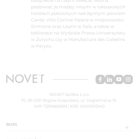
budynków na całym świecie. Można
podziwiać je między innymi w luksusowych
hotelach położonych nad słynnym jeziorem
Garda: Villa Cortine Palace w miejscowości
Sirmione oraz Laurin w Saló, a także w
bibliotece na Wydziale Prawa Uniwersytetu
w Zurychu czy w Manufacture des Gobelins
w Paryżu.
NOVET Spółka z o.o.
PL 95-030 Rzgów Gospodarz, ul. Cegielniana 15
NIP: 7291666999 | KRS: 0001005140
BLOG