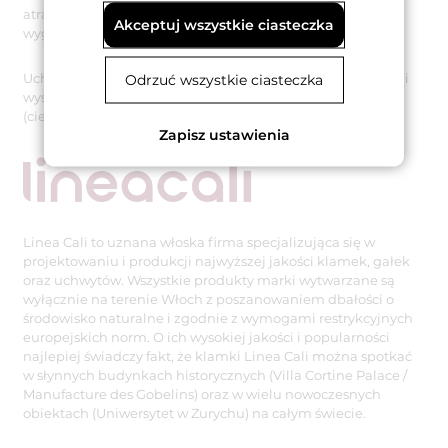
atrakcyjnego pod względem wizualnym, ale także bardzo
Akceptuj wszystkie ciasteczka
wygodnego w codziennym użytkowaniu uchwytu.
Uchwyt drzwiowy Margherita został wykonany z mosiądzu i
Odrzuć wszystkie ciasteczka
występuje w wykończeniu brązowionym matowym
(ciemnym) i przecieranym lakierowanym.
Zapisz ustawienia
Linea Cali to uznana włoska firma specjalizująca się w
projektowaniu i produkcji najwyższej jakości klamek, gałek
oraz uchwytów. Wszystkie produkty marki wytwarzane są
wyłącznie na terenie Włoch z poszanowaniem dbałości o
środowisko naturalne i zgodnie z wymogami restrykcyjnych
europejskich norm. O ich wysokiej jakości i popularności
najlepiej świadczy fakt, że klamki Linea Cali można spotkać
w słynnych budynkach historycznych (Villa Cortine Palace /
Manufacture des Gobelins) oraz w wielu nowoczesnych
obiektach (Uniwersytet w Zurychu) na całym świecie.