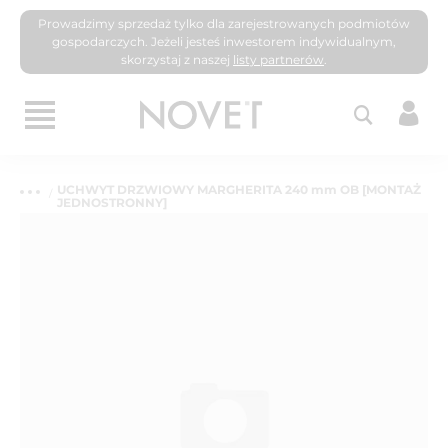
Prowadzimy sprzedaż tylko dla zarejestrowanych podmiotów
gospodarczych. Jeżeli jesteś inwestorem indywidualnym,
skorzystaj z naszej
listy partnerów
.
UCHWYT DRZWIOWY MARGHERITA 240 mm OB [MONTAŻ
JEDNOSTRONNY]