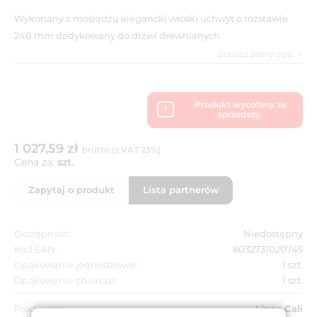
Wykonany z mosiądzu elegancki włoski uchwyt o rozstawie
240 mm dedykowany do drzwi drewnianych.
Zobacz pełny opis
Produkt wycofany ze
sprzedaży.
1 027,59 zł
brutto (z VAT 23%)
Cena za:
szt.
Zapytaj o produkt
Lista partnerów
Dostępność:
Niedostępny
Kod EAN:
8032731020745
Opakowanie jednostkowe:
1 szt.
Opakowanie zbiorcze:
1 szt.
Producent:
Linea Cali