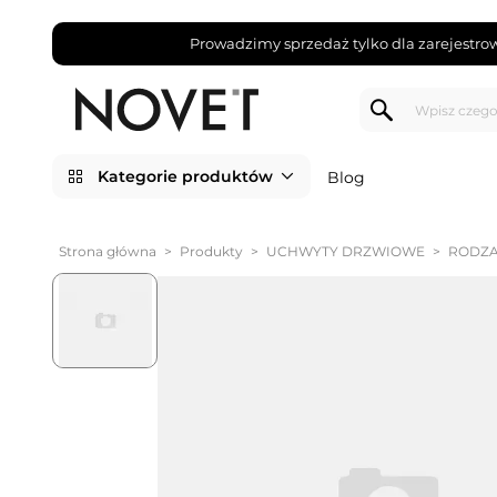
Prowadzimy sprzedaż tylko dla zarejestro
Kategorie produktów
Blog
Strona główna
>
Produkty
>
UCHWYTY DRZWIOWE
>
RODZA