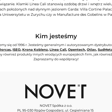
iązanie. Klamki Linea Cali stanowią ozdobę drzwi i wnętrz wie
ch położonych nad słynnym jeziorem Garda: Villa Cortine Palac
a Uniwersytetu w Zurychu czy w Manufacture des Gobelins w Pa
Kim jesteśmy
jemy się od 1996 r. Jesteśmy generalnym i autoryzowanym dystrybut
Dorcas
,
ISEO
,
Krona Koblenz
,
Linea Cali
,
Opentech
,
Otlav
,
SudMeta
y również produkty innych wiodących europejskich firm, jak również
Zapraszamy do współpracy!
NOVET Spółka z o.o.
PL 95-030 Rzgów Gospodarz, ul. Cegielniana 15