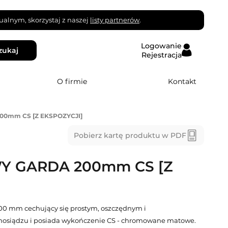
alnym, skorzystaj z naszej
listy partnerów
.
Logowanie
zukaj
Rejestracja
O firmie
Kontakt
0mm CS [Z EKSPOZYCJI]
Pobierz kartę produktu w PDF
 GARDA 200mm CS [Z
00 mm cechujący się prostym, oszczędnym i
mosiądzu i posiada wykończenie CS - chromowane matowe.