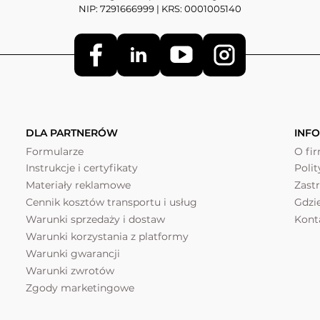
NIP: 7291666999 | KRS: 0001005140
DLA PARTNERÓW
INF
Formularze
O fi
Instrukcje i certyfikaty
Poli
Materiały reklamowe
Zast
Cennik kosztów transportu i usług
Gdzi
Warunki sprzedaży i dostaw
Kont
Warunki korzystania z platformy
Warunki gwarancji
Warunki zwrotów
Zgody marketingowe