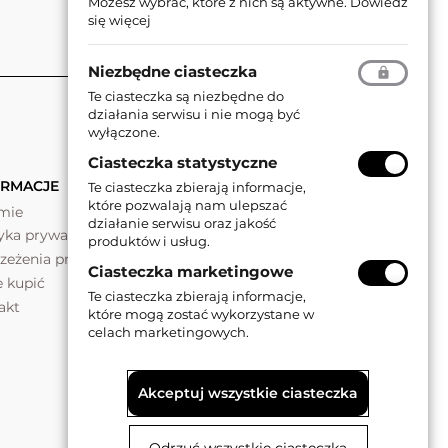
Możesz wybrać, które z nich są aktywne.
Dowiedz
się więcej
Niezbędne ciasteczka
Te ciasteczka są niezbędne do
działania serwisu i nie mogą być
wyłączone.
Ciasteczka statystyczne
ORMACJE
Te ciasteczka zbierają informacje,
które pozwalają nam ulepszać
rmie
działanie serwisu oraz jakość
tyka prywatności
produktów i usług.
rzeżenia prawne
Ciasteczka marketingowe
e kupić
Te ciasteczka zbierają informacje,
akt
które mogą zostać wykorzystane w
celach marketingowych.
Akceptuj wszystkie ciasteczka