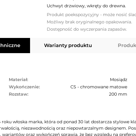
Uchwyt drzwiowy, wkręty do drewna.
Produkt poekspozycyjny - może nosić śla
Możliwy brak oryginalnego opakowania.
Dostępność do wyczerpania zapasów.
chniczne
Warianty produktu
Produk
Materiał:
Mosiądz
Wykończenie:
CS - chromowane matowe
Rozstaw:
200 mm
6 roku włoska marka, która od ponad 30 lat dostarcza stylowe kla
rwałością, niezawodnością oraz niepowtarzalnym designem. Poszc
wariantów oraz wykończeń sprawia, że bez względu na preferow