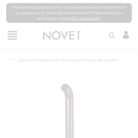
Prowadzimy sprzedaż tylko dla zarejestrowanych podmiotów
gospodarczych. Jeżeli jesteś inwestorem indywidualnym,
skorzystaj z naszej
listy partnerów
.
UCHWYT DRZWIOWY 35/350mm NYLON BRĄZOWY