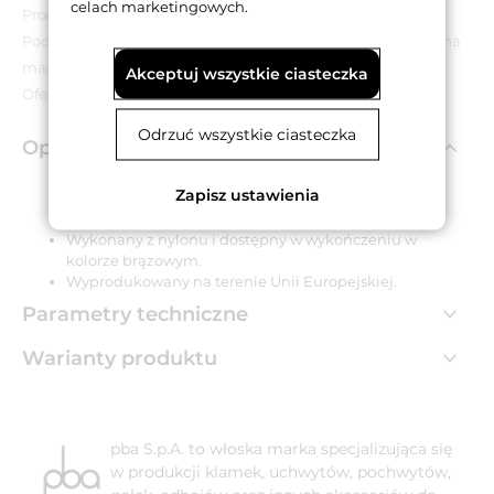
celach marketingowych.
Produkt wyprzedażowy.
Podana cena dotyczy wyłącznie towarów znajdujących się na
magazynie.
Akceptuj wszystkie ciasteczka
Oferta obowiązuje do wyczerpania zapasów.
Odrzuć wszystkie ciasteczka
Opis produktu
Zapisz ustawienia
Uchwyt o rozstawie 350 mm i średnicy Ø 35 mm.
Wykonany z nylonu i dostępny w wykończeniu w
kolorze brązowym.
Wyprodukowany na terenie Unii Europejskiej.
Parametry techniczne
Warianty produktu
pba S.p.A. to włoska marka specjalizująca się
w produkcji klamek, uchwytów, pochwytów,