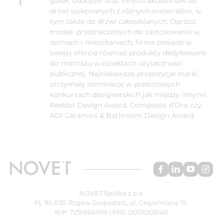
gałek, odbojów oraz innych akcesoriów do
drzwi wykonanych z różnych materiałów, w
tym także do drzwi całoszklanych. Oprócz
modeli przeznaczonych do zastosowania w
domach i mieszkaniach, firma posiada w
swojej ofercie również produkty dedykowane
do montażu w obiektach użyteczności
publicznej. Najciekawsze propozycje marki
otrzymały nominacje w prestiżowych
konkursach designerskich jak między innymi
Reddot Design Award, Compasso d’Oro czy
ADI Ceramics & Bathroom Design Award.
NOVET Spółka z o.o.
PL 95-030 Rzgów Gospodarz, ul. Cegielniana 15
NIP: 7291666999 | KRS: 0001005140