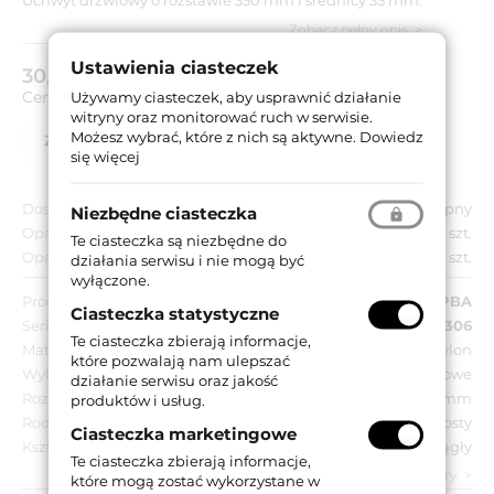
Zobacz pełny opis
Ustawienia ciasteczek
30,75 zł
brutto (z VAT 23%)
Cena za:
szt.
Używamy ciasteczek, aby usprawnić działanie
witryny oraz monitorować ruch w serwisie.
Możesz wybrać, które z nich są aktywne.
Dowiedz
Zapytaj o produkt
Lista partnerów
się więcej
Dostępność:
Niedostępny
Niezbędne ciasteczka
Opakowanie jednostkowe:
1 szt.
Te ciasteczka są niezbędne do
Opakowanie zbiorcze:
1 szt.
działania serwisu i nie mogą być
wyłączone.
Producent:
PBA
Ciasteczka statystyczne
Seria:
PB 306
Te ciasteczka zbierają informacje,
Materiał:
Nylon
które pozwalają nam ulepszać
Wykończenie:
Brązowe
działanie serwisu oraz jakość
Rozstaw:
350 mm
produktów i usług.
Rodzaj uchwytu:
Prosty
Ciasteczka marketingowe
Kształt uchwytu:
Okrągły
Te ciasteczka zbierają informacje,
zobacz wszystkie parametry
które mogą zostać wykorzystane w