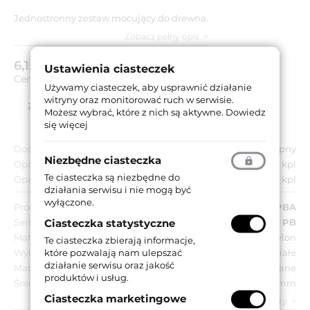
Jednostronny zestaw mocujący do drewna.
Zobacz pełny opis
6,15 zł
brutto (z VAT 23%)
Ustawienia ciasteczek
Cena za:
kpl
Używamy ciasteczek, aby usprawnić działanie
witryny oraz monitorować ruch w serwisie.
Zapytaj o produkt
Lista partnerów
Możesz wybrać, które z nich są aktywne.
Dowiedz
się więcej
Dostępność:
Niedostępny
Niezbędne ciasteczka
Opakowanie jednostkowe:
1 kpl
Te ciasteczka są niezbędne do
Opakowanie zbiorcze:
1 kpl
działania serwisu i nie mogą być
wyłączone.
Producent:
PBA
Ciasteczka statystyczne
Seria:
Zestaw mocujący PB
Materiał:
Nylon
Te ciasteczka zbierają informacje,
które pozwalają nam ulepszać
Wykończenie:
Białe
działanie serwisu oraz jakość
Materiał drzwi:
Drewniane
produktów i usług.
Średnica:
35 mm
Ciasteczka marketingowe
zobacz wszystkie parametry