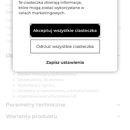
Te ciasteczka zbierają informacje,
Zawartość opakowania:
które mogą zostać wykorzystane w
Zestaw mocujący.
celach marketingowych.
Produkt wyprzedażowy.
Podana cena dotyczy wyłącznie towarów znajdujących się na
Akceptuj wszystkie ciasteczka
magazynie.
Oferta obowiązuje do wyczerpania zapasów.
Odrzuć wszystkie ciasteczka
Opis produktu
Zapisz ustawienia
Zestaw mocujący jednostronny.
Dedykowany do drewna.
Wykonany z nylonu.
Dostępny w wykończeniu w kolorze białym.
Wyprodukowany na terenie UE.
Parametry techniczne
Warianty produktu