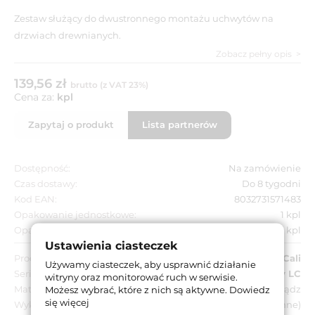
Zestaw służący do dwustronnego montażu uchwytów na
drzwiach drewnianych.
Zobacz pełny opis
139,56 zł
brutto (z VAT 23%)
Cena za:
kpl
Zapytaj o produkt
Lista partnerów
Dostępność:
Na zamówienie
Czas dostawy:
Do 8 tygodni
Kod EAN:
8032731571483
Opakowanie jednostkowe:
1 kpl
Opakowanie zbiorcze:
1 kpl
Ustawienia ciasteczek
Producent:
Linea Cali
Używamy ciasteczek, aby usprawnić działanie
Seria:
Zestaw mocujący LC
witryny oraz monitorować ruch w serwisie.
Materiał:
Mosiądz
Możesz wybrać, które z nich są aktywne.
Dowiedz
się więcej
Wykończenie:
BM - brązowione matowe (ciemne)