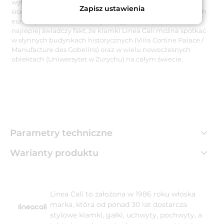
wyłącznie na terenie Włoch z poszanowaniem dbałości o
Zapisz ustawienia
środowisko naturalne i zgodnie z wymogami restrykcyjnych
europejskich norm. O ich wysokiej jakości i popularności
najlepiej świadczy fakt, że klamki Linea Cali można spotkać
w słynnych budynkach historycznych (Villa Cortine Palace /
Manufacture des Gobelins) oraz w wielu nowoczesnych
obiektach (Uniwersytet w Zurychu) na całym świecie.
Parametry techniczne
Warianty produktu
Linea Cali to założona w 1986 roku włoska
marka, która od ponad 30 lat dostarcza
stylowe klamki, gałki, uchwyty, pochwyty, a