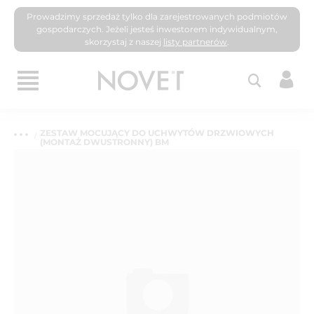
Prowadzimy sprzedaż tylko dla zarejestrowanych podmiotów
gospodarczych. Jeżeli jesteś inwestorem indywidualnym,
skorzystaj z naszej
listy partnerów
.
ZESTAW MOCUJĄCY DO UCHWYTÓW DRZWIOWYCH
(MONTAŻ DWUSTRONNY) BM