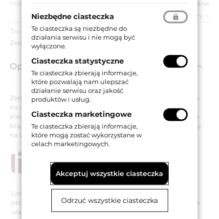
Materiał drzwi:
Drewniane
Niezbędne ciasteczka
zobacz wszystkie parametry
Te ciasteczka są niezbędne do
Zawartość opakowania:
działania serwisu i nie mogą być
Zestaw do montażu uchwytów drzwiowych.
wyłączone.
Ciasteczka statystyczne
Opis produktu
Te ciasteczka zbierają informacje,
które pozwalają nam ulepszać
działanie serwisu oraz jakość
Zestaw mocujący przeznaczony do dwustronnego montażu
produktów i usług.
na drzwiach uchwytów włoskiej marki Linea Cali. Zawiera
Ciasteczka marketingowe
elementy wykonane z mosiądzu i dostępne w wykończeniu
brązowionym matowym (ciemnym). Został wyprodukowany
Te ciasteczka zbierają informacje,
które mogą zostać wykorzystane w
na terenie Unii Europejskiej.
celach marketingowych.
Akceptuj wszystkie ciasteczka
Linea Cali to uznana włoska firma specjalizująca się w
Odrzuć wszystkie ciasteczka
projektowaniu i produkcji najwyższej jakości klamek, gałek
oraz pochwytów. Wszystkie produkty marki wytwarzane są