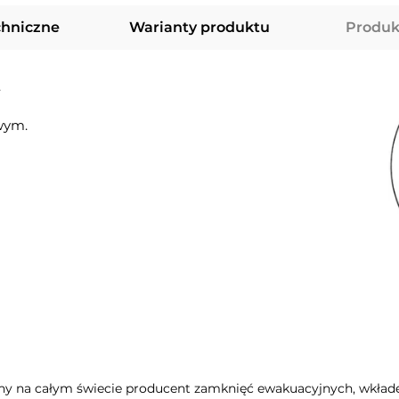
chniczne
Warianty produktu
Produk
.
wym.
ny na całym świecie producent zamknięć ewakuacyjnych, wkła