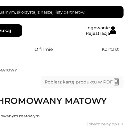
alnym, skorzystaj z naszej
listy partnerów
.
Logowanie
zukaj
Rejestracja
O firmie
Kontakt
 MATOWY
Pobierz kartę produktu w PDF
CHROMOWANY MATOWY
romowanym matowym.
Zobacz pełny opis