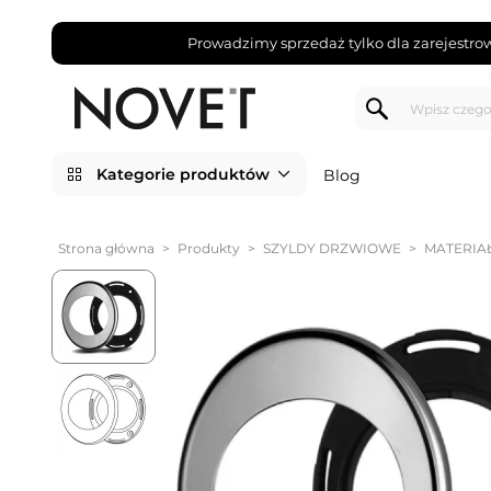
Prowadzimy sprzedaż tylko dla zarejestro
Kategorie produktów
Blog
Strona główna
>
Produkty
>
SZYLDY DRZWIOWE
>
MATERIA