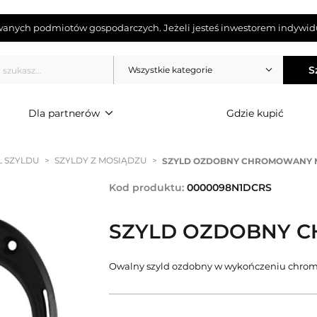
wanych podmiotów gospodarczych. Jeżeli jesteś inwestorem indywidu
S
Wszystkie kategorie
Dla partnerów
Gdzie kupić
Ł SZYLDU
>
SZYLDY Z MOSIĄDZU
>
SZYLD OZDOBNY CHROMOWANY
Kod produktu:
0000098N1DCRS
SZYLD OZDOBNY 
Owalny szyld ozdobny w wykończeniu ch