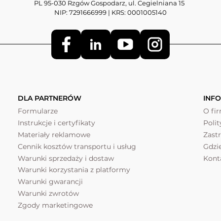
PL 95-030 Rzgów Gospodarz, ul. Cegielniana 15
NIP: 7291666999 | KRS: 0001005140
DLA PARTNERÓW
INF
Formularze
O fi
Instrukcje i certyfikaty
Poli
Materiały reklamowe
Zast
Cennik kosztów transportu i usług
Gdzi
Warunki sprzedaży i dostaw
Kont
Warunki korzystania z platformy
Warunki gwarancji
Warunki zwrotów
Zgody marketingowe