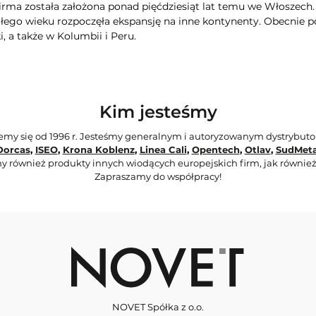
Firma została założona ponad pięćdziesiąt lat temu we Włoszech
głego wieku rozpoczęła ekspansję na inne kontynenty. Obecnie po
, a także w Kolumbii i Peru.
Kim jesteśmy
jemy się od 1996 r. Jesteśmy generalnym i autoryzowanym dystrybut
Dorcas
,
ISEO
,
Krona Koblenz
,
Linea Cali
,
Opentech
,
Otlav
,
SudMeta
y również produkty innych wiodących europejskich firm, jak również
Zapraszamy do współpracy!
NOVET Spółka z o.o.