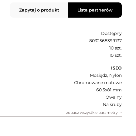
Zapytaj o produkt
Lista partnerów
Dostępny
8032568399137
10 szt.
10 szt.
ISEO
Mosiądz, Nylon
Chromowane matowe
60,5x81 mm
Owalny
Na śruby
zobacz wszystkie parametry