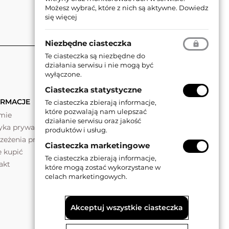
Możesz wybrać, które z nich są aktywne.
Dowiedz
się więcej
Niezbędne ciasteczka
Te ciasteczka są niezbędne do
działania serwisu i nie mogą być
wyłączone.
Ciasteczka statystyczne
ORMACJE
Te ciasteczka zbierają informacje,
które pozwalają nam ulepszać
rmie
działanie serwisu oraz jakość
tyka prywatności
produktów i usług.
rzeżenia prawne
Ciasteczka marketingowe
e kupić
Te ciasteczka zbierają informacje,
akt
które mogą zostać wykorzystane w
celach marketingowych.
Akceptuj wszystkie ciasteczka